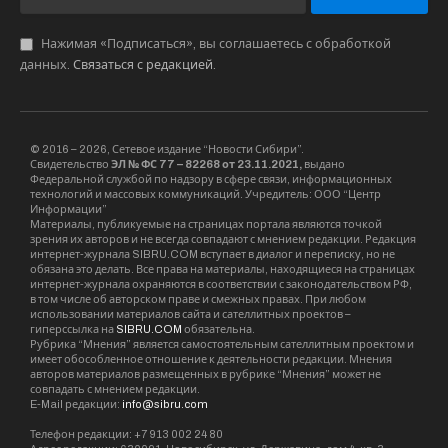
Нажимая «Подписаться», вы соглашаетесь с обработкой
данных.
Связаться с редакцией
.
© 2016 – 2026, Сетевое издание “Новости Сибири”.
Свидетельство
ЭЛ № ФС 77 – 82268 от 23.11.2021,
выдано
Федеральной службой по надзору в сфере связи, информационных
технологий и массовых коммуникаций. Учредитель: ООО “Центр
Информации”
Материалы, публикуемые на страницах портала являются точкой
зрения их авторов и не всегда совпадают с мнением редакции. Редакция
интернет-журнала SIBRU.COM вступает в диалог и переписку, но не
обязана это делать. Все права на материалы, находящиеся на страницах
интернет-журнала охраняются в соответствии с законодательством РФ,
в том числе об авторском праве и смежных правах. При любом
использовании материалов сайта и сателлитных проектов –
гиперссылка на
SIBRU.COM
обязательна.
Рубрика “Мнения” является самостоятельным сателлитным проектом и
имеет обособленное отношение к деятельности редакции. Мнения
авторов материалов размещенных в рубрике “Мнения” может не
совпадать с мнением редакции.
E-Mail редакции:
info@sibru.com
Телефон редакции: +7 913 002 24 80