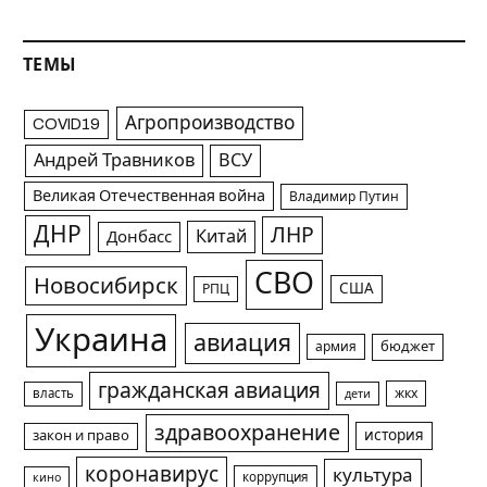
ТЕМЫ
Агропроизводство
COVID19
Андрей Травников
ВСУ
Великая Отечественная война
Владимир Путин
ДНР
ЛНР
Китай
Донбасс
СВО
Новосибирск
США
РПЦ
Украина
авиация
армия
бюджет
гражданская авиация
жкх
власть
дети
здравоохранение
история
закон и право
коронавирус
культура
коррупция
кино