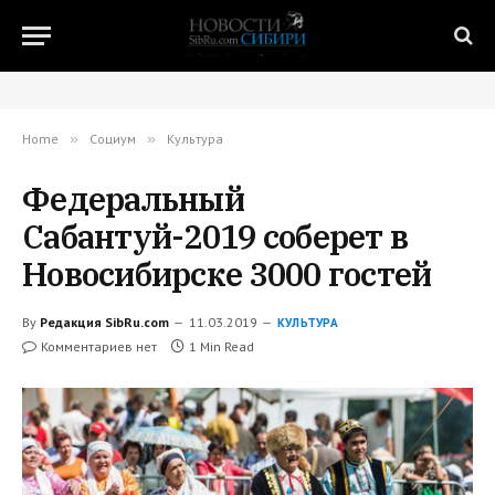
Home
»
Социум
»
Культура
Федеральный
Сабантуй-2019 соберет в
Новосибирске 3000 гостей
By
Редакция SibRu.com
11.03.2019
КУЛЬТУРА
Комментариев нет
1 Min Read