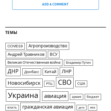
ADD A COMMENT
ТЕМЫ
Агропроизводство
COVID19
Андрей Травников
ВСУ
Великая Отечественная война
Владимир Путин
ДНР
ЛНР
Китай
Донбасс
СВО
Новосибирск
США
РПЦ
Украина
авиация
армия
бюджет
гражданская авиация
жкх
власть
дети