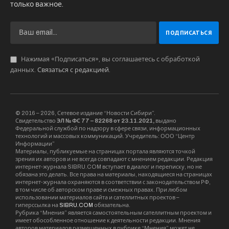
ООО «КПД – Газстрой», но и юрлица
“Ситистрой” – на 2,9 млн руб и “Ситэкс” (на 319
тыс руб). Ранее вступил в дело банк “Акцепт”,
смежник организации – НПО “Мостовик” и
другие.
Дело о банкротстве «Сибмоста»
рассматривается в суде с июля 2016 года.
Помимо смежных организаций, подрядчиков,
в числе кредиторов имеются банки. Так, долг
компании перед “Сбербанком” составляет 4,6
млрд руб.
После смены собственников осенью прошлого
года (в акционерный капитал вошли:
структура АФК «Система» «Объединенное