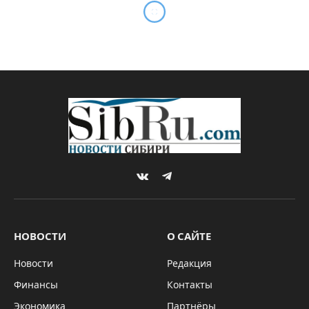
“КПД – Газстрой» напомнил
«Сибмосту» о долге
By
Михаил ШТЕРН
17.01.2019
Updated:
19.05.2026
Комментариев нет
2 Mins Read
КОМПАНИИ И РЫНКИ
В первые дни после новогодних каникул
строительное предприятие
ООО «КПД –
Газстрой»
обратилось в арбитражный суд
Новосибирской области с исковым заявлением
о включении в реестр кредиторов
АО
«Сибмост»
– по версии предприятия
просроченная задолженность достигла 5,1
млн руб.