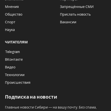
ООО «КПД – Газстрой» – завод
крупнопанельного домостроения, входит в
структуру строительной компании ООО «ДСК
КПД – Газстрой», строит жилой массив Чистая
Слобода.
Пока на сайте арбитража не появилось
определения суда на обращение ООО «КПД –
Газстрой», хотя по нормам судопроизводства
обращение должно быть рассмотрено в 15-
дневный срок.
С начала года реестр должников АО “Сибмост”
пополнился новыми требованиями – о
наличии задолженности заявили не только