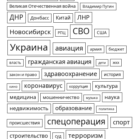
Великая Отечественная война
Владимир Путин
ДНР
ЛНР
Китай
Донбасс
СВО
Новосибирск
США
РПЦ
Украина
авиация
армия
бюджет
гражданская авиация
жкх
власть
дети
здравоохранение
история
закон и право
коронавирус
культура
коррупция
кино
медицина
наука
мошенничество
музыка
образование
недвижимость
политика
спецоперация
спорт
происшествия
терроризм
строительство
суд