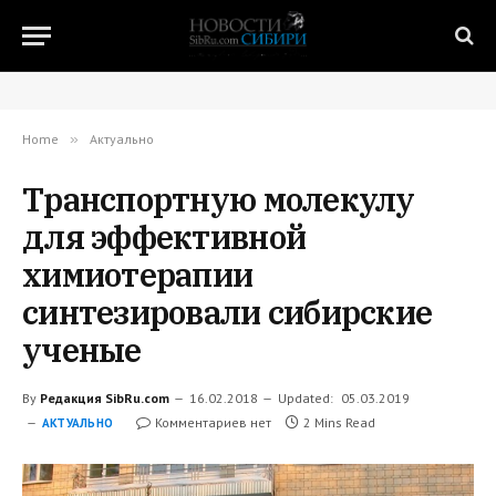
Home
»
Актуально
Транспортную молекулу
для эффективной
химиотерапии
синтезировали сибирские
ученые
By
Редакция SibRu.com
16.02.2018
Updated:
05.03.2019
Комментариев нет
2 Mins Read
АКТУАЛЬНО