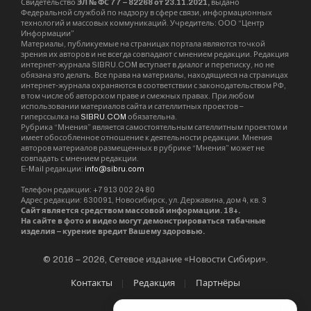
Свидетельство
ЭЛ № ФС 77 – 82268 от 23.11.2021,
выдано
Федеральной службой по надзору в сфере связи, информационных
технологий и массовых коммуникаций. Учредитель: ООО “Центр
Информации”
Материалы, публикуемые на страницах портала являются точкой
зрения их авторов и не всегда совпадают с мнением редакции. Редакция
интернет-журнала SIBRU.COM вступает в диалог и переписку, но не
обязана это делать. Все права на материалы, находящиеся на страницах
интернет-журнала охраняются в соответствии с законодательством РФ,
в том числе об авторском праве и смежных правах. При любом
использовании материалов сайта и сателлитных проектов –
гиперссылка на
SIBRU.COM
обязательна.
Рубрика “Мнения” является самостоятельным сателлитным проектом и
имеет обособленное отношение к деятельности редакции. Мнения
авторов материалов размещенных в рубрике “Мнения” может не
совпадать с мнением редакции.
E-Mail редакции:
info@sibru.com
Телефон редакции: +7 913 002 24 80
Адрес редакции: 630091, Новосибирск, ул. Державина, дом 4, кв. 3
Сайт является средством массовой информации. 18+.
На сайте в фото и видео могут демонстрироваться табачные
изделия – курение вредит Вашему здоровью.
© 2016 – 2026, Сетевое издание «Новости Сибири».
Контакты
Редакция
Партнёры