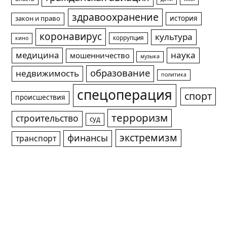
здравоохранение
история
закон и право
коронавирус
культура
коррупция
кино
медицина
наука
мошенничество
музыка
образование
недвижимость
политика
спецоперация
спорт
происшествия
терроризм
строительство
суд
экстремизм
финансы
транспорт