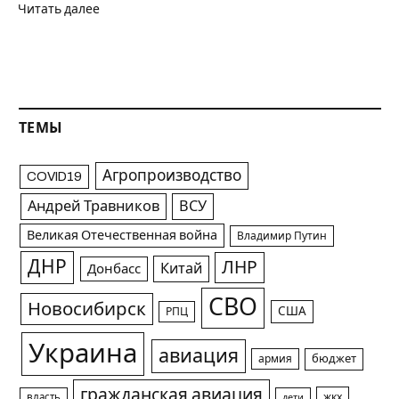
Читать далее
ТЕМЫ
Агропроизводство
COVID19
Андрей Травников
ВСУ
Великая Отечественная война
Владимир Путин
ДНР
ЛНР
Китай
Донбасс
СВО
Новосибирск
США
РПЦ
Украина
авиация
армия
бюджет
гражданская авиация
жкх
власть
дети