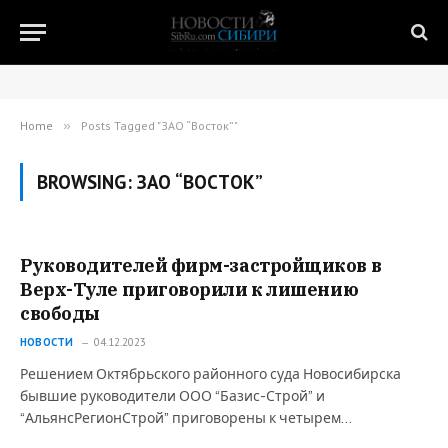
Home
»
Posts Tagged "ЗАО “Восток”"
BROWSING:
ЗАО “ВОСТОК”
Руководителей фирм-застройщиков в
Верх-Туле приговорили к лишению
свободы
НОВОСТИ
04.12.2023
Решением Октябрьского районного суда Новосибирска
бывшие руководители ООО “Базис-Строй” и
“АльянсРегионСтрой” приговорены к четырем…