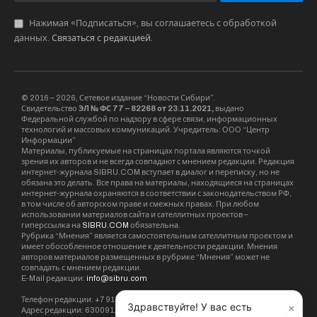
Нажимая «Подписаться», вы соглашаетесь с обработкой
данных.
Связаться с редакцией
.
© 2016 – 2026, Сетевое издание “Новости Сибири”.
Свидетельство
ЭЛ № ФС 77 – 82268 от 23.11.2021,
выдано
Федеральной службой по надзору в сфере связи, информационных
технологий и массовых коммуникаций. Учредитель: ООО “Центр
Информации”
Материалы, публикуемые на страницах портала являются точкой
зрения их авторов и не всегда совпадают с мнением редакции. Редакция
интернет-журнала SIBRU.COM вступает в диалог и переписку, но не
обязана это делать. Все права на материалы, находящиеся на страницах
интернет-журнала охраняются в соответствии с законодательством РФ,
в том числе об авторском праве и смежных правах. При любом
использовании материалов сайта и сателлитных проектов –
гиперссылка на
SIBRU.COM
обязательна.
Рубрика “Мнения” является самостоятельным сателлитным проектом и
имеет обособленное отношение к деятельности редакции. Мнения
авторов материалов размещенных в рубрике “Мнения” может не
совпадать с мнением редакции.
E-Mail редакции:
info@sibru.com
Телефон редакции: +7 913 002 24 80
×
Здравствуйте! У вас есть
Адрес редакции: 630091, Новосибирск, ул. Державина, дом 4, кв. 3