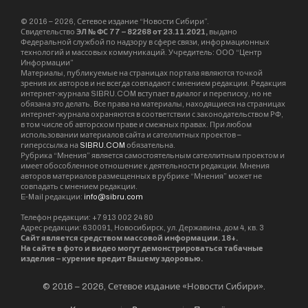
© 2016 – 2026, Сетевое издание “Новости Сибири”.
Свидетельство
ЭЛ № ФС 77 – 82268 от 23.11.2021,
выдано
Федеральной службой по надзору в сфере связи, информационных
технологий и массовых коммуникаций. Учредитель: ООО “Центр
Информации”
Материалы, публикуемые на страницах портала являются точкой
зрения их авторов и не всегда совпадают с мнением редакции. Редакция
интернет-журнала SIBRU.COM вступает в диалог и переписку, но не
обязана это делать. Все права на материалы, находящиеся на страницах
интернет-журнала охраняются в соответствии с законодательством РФ,
в том числе об авторском праве и смежных правах. При любом
использовании материалов сайта и сателлитных проектов –
гиперссылка на
SIBRU.COM
обязательна.
Рубрика “Мнения” является самостоятельным сателлитным проектом и
имеет обособленное отношение к деятельности редакции. Мнения
авторов материалов размещенных в рубрике “Мнения” может не
совпадать с мнением редакции.
E-Mail редакции:
info@sibru.com
Телефон редакции: +7 913 002 24 80
Адрес редакции: 630091, Новосибирск, ул. Державина, дом 4, кв. 3
Сайт является средством массовой информации. 18+.
На сайте в фото и видео могут демонстрироваться табачные
изделия – курение вредит Вашему здоровью.
© 2016 – 2026, Сетевое издание «Новости Сибири».