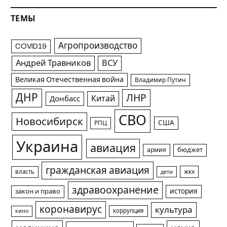
ТЕМЫ
Агропроизводство
COVID19
Андрей Травников
ВСУ
Великая Отечественная война
Владимир Путин
ДНР
ЛНР
Китай
Донбасс
СВО
Новосибирск
США
РПЦ
Украина
авиация
армия
бюджет
гражданская авиация
жкх
власть
дети
здравоохранение
история
закон и право
коронавирус
культура
коррупция
кино