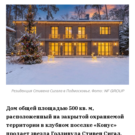
Резиденция Стивена Сигала в Подмосковье. Фото: NF GROUP
Дом общей площадью 500 кв. м,
расположенный на закрытой охраняемой
территории в клубном поселке «Конус»
продает звезда Голливуда Стивен Сигал.