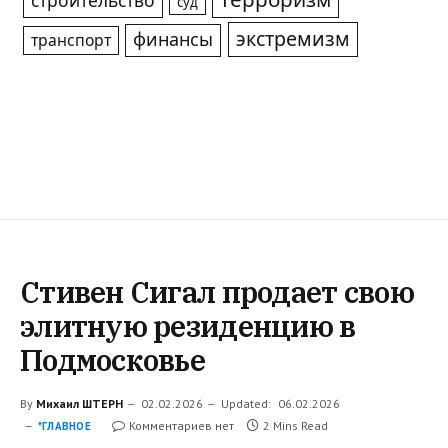
строительство
суд
экстремизм
финансы
транспорт
Стивен Сигал продает свою
элитную резиденцию в
Подмосковье
By
Михаил ШТЕРН
02.02.2026
Updated:
06.02.2026
Комментариев нет
2 Mins Read
*ГЛАВНОЕ