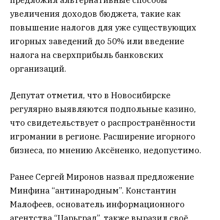
увеличения доходов бюджета, такие как
повышение налогов для уже существующих
игорных заведений до 50% или введение
налога на сверхприбыль банковских
организаций.
Депутат отметил, что в Новосибирске
регулярно выявляются подпольные казино,
что свидетельствует о распространённости
игромании в регионе. Расширение игорного
бизнеса, по мнению Аксёненко, недопустимо.
Ранее Сергей Миронов назвал предложение
Минфина “антинародным”. Константин
Малофеев, основатель информационного
агентства “Царьград”, также выразил своё