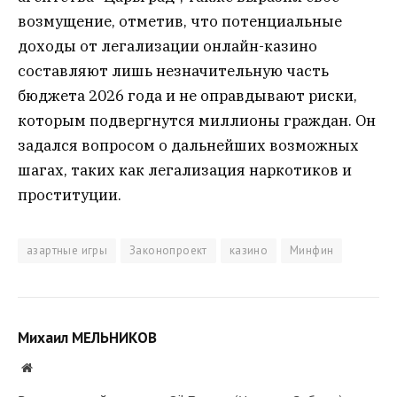
возмущение, отметив, что потенциальные
доходы от легализации онлайн-казино
составляют лишь незначительную часть
бюджета 2026 года и не оправдывают риски,
которым подвергнутся миллионы граждан. Он
задался вопросом о дальнейших возможных
шагах, таких как легализация наркотиков и
проституции.
азартные игры
Законопроект
казино
Минфин
Михаил МЕЛЬНИКОВ
Website