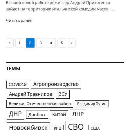
В своей новой работе режиссер Андрей Прикотенко
зайдет на территорию итальянской комедии масок ‒…
Читать далее
Previous
Next
1
2
3
4
5
ТЕМЫ
Агропроизводство
COVID19
Андрей Травников
ВСУ
Великая Отечественная война
Владимир Путин
ДНР
ЛНР
Китай
Донбасс
СВО
Новосибирск
США
РПЦ