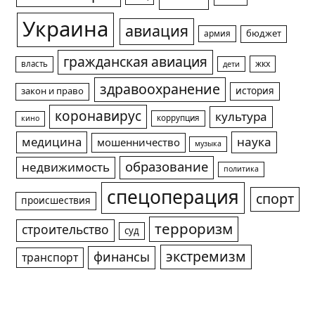
Украина
авиация
армия
бюджет
гражданская авиация
жкх
власть
дети
здравоохранение
история
закон и право
коронавирус
культура
коррупция
кино
медицина
наука
мошенничество
музыка
образование
недвижимость
политика
спецоперация
спорт
происшествия
терроризм
строительство
суд
экстремизм
финансы
транспорт