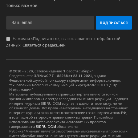
только важное.
Нажимая «Подписаться», вы соглашаетесь с обработкой
данных.
Связаться с редакцией
.
© 2016 – 2026, Сетевое издание “Новости Сибири”.
Свидетельство
ЭЛ № ФС 77 – 82268 от 23.11.2021,
выдано
Федеральной службой по надзору в сфере связи, информационных
технологий и массовых коммуникаций. Учредитель: ООО “Центр
Информации”
Материалы, публикуемые на страницах портала являются точкой
зрения их авторов и не всегда совпадают с мнением редакции. Редакция
интернет-журнала SIBRU.COM вступает в диалог и переписку, но не
обязана это делать. Все права на материалы, находящиеся на страницах
интернет-журнала охраняются в соответствии с законодательством РФ,
в том числе об авторском праве и смежных правах. При любом
использовании материалов сайта и сателлитных проектов –
гиперссылка на
SIBRU.COM
обязательна.
Рубрика “Мнения” является самостоятельным сателлитным проектом и
имеет обособленное отношение к деятельности редакции. Мнения