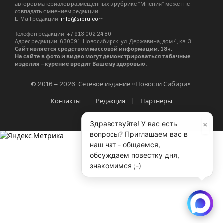
авторов материалов размещенных в рубрике “Мнения” может не
совпадать с мнением редакции.
E-Mail редакции:
info@sibru.com
Телефон редакции: +7 913 002 24 80
Адрес редакции: 630091, Новосибирск, ул. Державина, дом 4, кв. 3
Сайт является средством массовой информации. 18+.
На сайте в фото и видео могут демонстрироваться табачные
изделия – курение вредит Вашему здоровью.
© 2016 – 2026, Сетевое издание «Новости Сибири».
Контакты
Редакция
Партнёры
×
Здравствуйте! У вас есть
вопросы? Приглашаем вас в
наш чат - общаемся,
обсуждаем повестку дня,
знакомимся ;-)