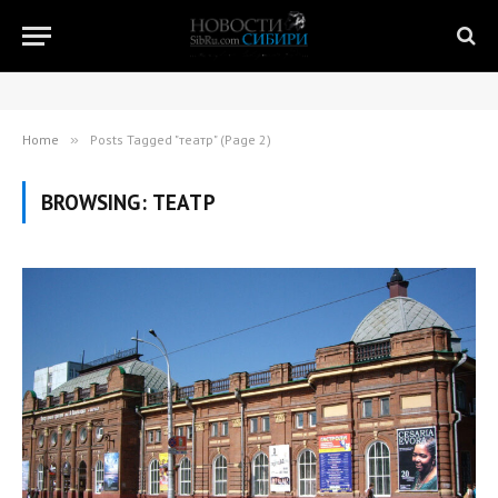
Home
»
Posts Tagged "театр" (Page 2)
BROWSING:
ТЕАТР