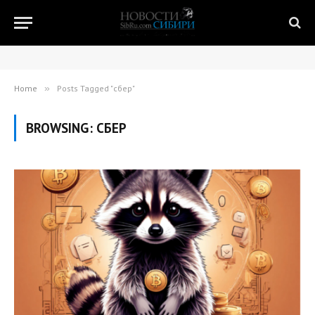
Home
»
Posts Tagged "сбер"
BROWSING:
СБЕР