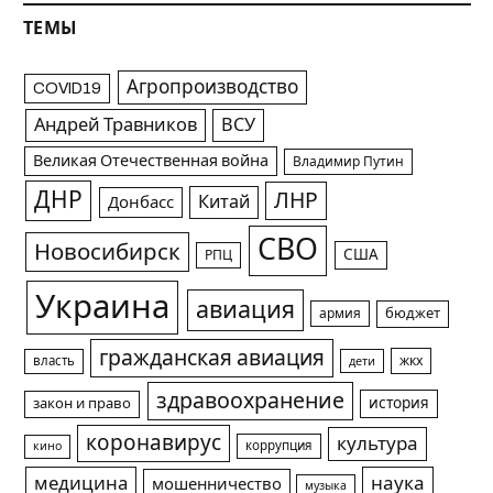
ТЕМЫ
Агропроизводство
COVID19
Андрей Травников
ВСУ
Великая Отечественная война
Владимир Путин
ДНР
ЛНР
Китай
Донбасс
СВО
Новосибирск
США
РПЦ
Украина
авиация
армия
бюджет
гражданская авиация
жкх
власть
дети
здравоохранение
история
закон и право
коронавирус
культура
коррупция
кино
медицина
наука
мошенничество
музыка