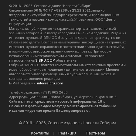
© 2016 – 2026, Сетевое издание “Новости Сибири”.
Свидетельство
ЭЛ № ФС 77 – 82268 от 23.11.2021,
выдано
Федеральной службой по надзору в сфере связи, информационных
технологий и массовых коммуникаций. Учредитель: ООО “Центр
Информации”
Материалы, публикуемые на страницах портала являются точкой
зрения их авторов и не всегда совпадают с мнением редакции. Редакция
интернет-журнала SIBRU.COM вступает в диалог и переписку, но не
обязана это делать. Все права на материалы, находящиеся на страницах
интернет-журнала охраняются в соответствии с законодательством РФ,
в том числе об авторском праве и смежных правах. При любом
использовании материалов сайта и сателлитных проектов –
гиперссылка на
SIBRU.COM
обязательна.
Рубрика “Мнения” является самостоятельным сателлитным проектом и
имеет обособленное отношение к деятельности редакции. Мнения
авторов материалов размещенных в рубрике “Мнения” может не
совпадать с мнением редакции.
E-Mail редакции:
info@sibru.com
Телефон редакции: +7 913 002 24 80
Адрес редакции: 630091, Новосибирск, ул. Державина, дом 4, кв. 3
Сайт является средством массовой информации. 18+.
На сайте в фото и видео могут демонстрироваться табачные
изделия – курение вредит Вашему здоровью.
© 2016 – 2026, Сетевое издание «Новости Сибири».
Контакты
Редакция
Партнёры