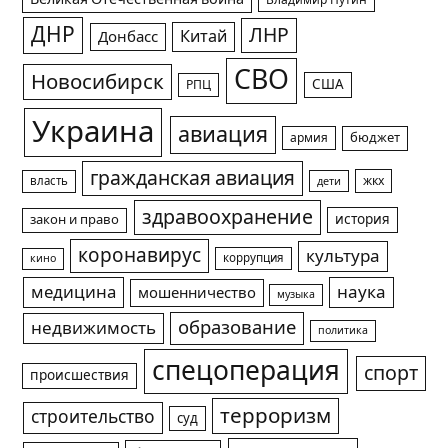
Владимир Путин
ДНР
ЛНР
Китай
Донбасс
СВО
Новосибирск
США
РПЦ
Украина
авиация
армия
бюджет
гражданская авиация
жкх
власть
дети
здравоохранение
история
закон и право
коронавирус
культура
коррупция
кино
медицина
наука
мошенничество
музыка
образование
недвижимость
политика
спецоперация
спорт
происшествия
терроризм
строительство
суд