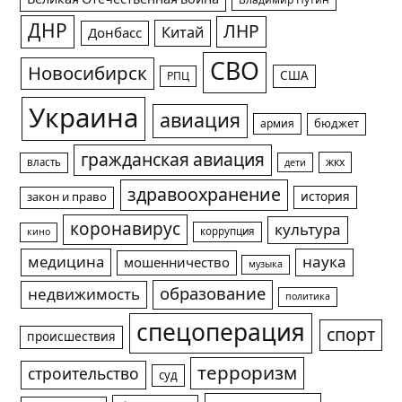
Владимир Путин
ДНР
ЛНР
Китай
Донбасс
СВО
Новосибирск
США
РПЦ
Украина
авиация
армия
бюджет
гражданская авиация
жкх
власть
дети
здравоохранение
история
закон и право
коронавирус
культура
коррупция
кино
медицина
наука
мошенничество
музыка
образование
недвижимость
политика
спецоперация
спорт
происшествия
терроризм
строительство
суд