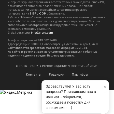
интернет-журнала охраняются в соответствии с законодательством РФ,
в том числе об авторском праве и смежных правах. При любом
использовании материалов сайта и сателлитных проектов –
гиперссылка на
SIBRU.COM
обязательна.
Рубрика “Мнения” является самостоятельным сателлитным проектом и
имеет обособленное отношение к деятельности редакции. Мнения
авторов материалов размещенных в рубрике “Мнения” может не
совпадать с мнением редакции.
E-Mail редакции:
info@sibru.com
Телефон редакции: +7 913 002 24 80
Адрес редакции: 630091, Новосибирск, ул. Державина, дом 4, кв. 3
Сайт является средством массовой информации. 18+.
На сайте в фото и видео могут демонстрироваться табачные
изделия – курение вредит Вашему здоровью.
© 2016 – 2026, Сетевое издание «Новости Сибири».
Контакты
Редакция
Партнёры
×
Здравствуйте! У вас есть
вопросы? Приглашаем вас в
наш чат - общаемся,
обсуждаем повестку дня,
знакомимся ;-)