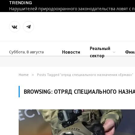
TRENDING
VKontakte
Telegram
Реальный
Новости
Фин
Суббота, 8 августа
сектор
Home
»
Posts Tagged "отряд специального назначения «Ермак»"
BROWSING:
ОТРЯД СПЕЦИАЛЬНОГО НАЗН