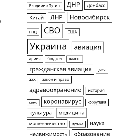
ДНР
Донбасс
Владимир Путин
Новосибирск
ЛНР
Китай
а
СВО
США
РПЦ
Украина
авиация
армия
бюджет
власть
гражданская авиация
дети
жкх
закон и право
здравоохранение
история
коронавирус
коррупция
кино
культура
медицина
наука
мошенничество
музыка
образование
недвижимость