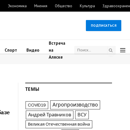
м
Экономика
Мнения
Общество
Культура
Здравоохранен
ПОДПИСАТЬСЯ
Встреча
Спорт
Видео
на
Аляске
ТЕМЫ
Агропроизводство
COVID19
базе
Андрей Травников
ВСУ
Великая Отечественная война