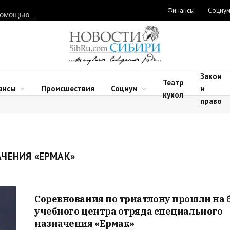
Финансы
Социу
Нарушителей природоохранного законодательства ловят с помощью дронов в Новосибирской области
Закон
Театр
ансы
Происшествия
Социум
и
кукол
право
АЧЕНИЯ «ЕРМАК»
Соревнования по триатлону прошли на 
учебного центра отряда специального
назначения «Ермак»