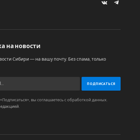
VKontakte
Telegram
а на новости
вости Сибири — на вашу почту. Без спама, только
Подписаться», вы соглашаетесь с обработкой данных.
редакцией
.