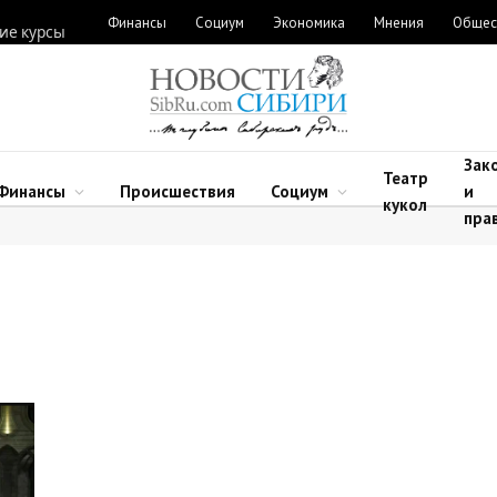
Финансы
Социум
Экономика
Мнения
Общес
ие курсы
Зак
Театр
Финансы
Происшествия
Социум
и
кукол
пра