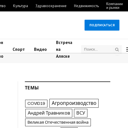
Компании
тво
Культура
Здравоохранение
Недвижимость
и рынки
ПОДПИСАТЬСЯ
он
Встреча
Спорт
Видео
на
во
Аляске
ТЕМЫ
Агропроизводство
COVID19
Андрей Травников
ВСУ
Великая Отечественная война