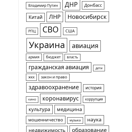
ДНР
Донбасс
Владимир Путин
Новосибирск
ЛНР
Китай
СВО
США
РПЦ
Украина
авиация
армия
бюджет
власть
гражданская авиация
дети
жкх
закон и право
здравоохранение
история
коронавирус
коррупция
кино
культура
медицина
наука
мошенничество
музыка
образование
недвижимость