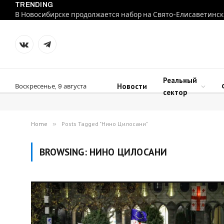
TRENDING
В Новосибирске продолжается набор на Свято-Елисаветинск
VKontakte
Telegram
Реальный
Новости
Воскресенье, 9 августа
сектор
Home
»
Posts Tagged "Нино Цилосани"
BROWSING:
НИНО ЦИЛОСАНИ