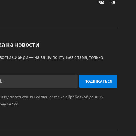
VKontakte
Telegram
а на новости
вости Сибири — на вашу почту. Без спама, только
Подписаться», вы соглашаетесь с обработкой данных.
редакцией
.