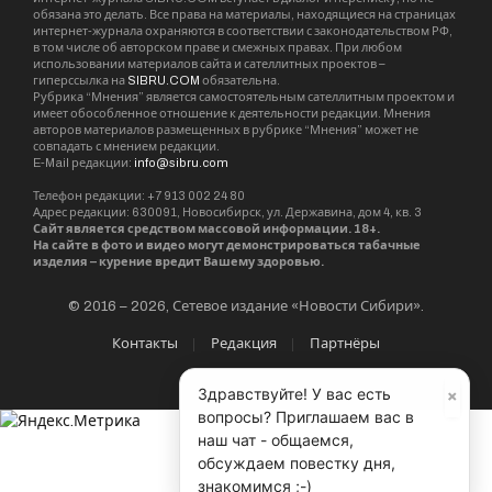
обязана это делать. Все права на материалы, находящиеся на страницах
интернет-журнала охраняются в соответствии с законодательством РФ,
в том числе об авторском праве и смежных правах. При любом
использовании материалов сайта и сателлитных проектов –
гиперссылка на
SIBRU.COM
обязательна.
Рубрика “Мнения” является самостоятельным сателлитным проектом и
имеет обособленное отношение к деятельности редакции. Мнения
авторов материалов размещенных в рубрике “Мнения” может не
совпадать с мнением редакции.
E-Mail редакции:
info@sibru.com
Телефон редакции: +7 913 002 24 80
Адрес редакции: 630091, Новосибирск, ул. Державина, дом 4, кв. 3
Сайт является средством массовой информации. 18+.
На сайте в фото и видео могут демонстрироваться табачные
изделия – курение вредит Вашему здоровью.
© 2016 – 2026, Сетевое издание «Новости Сибири».
Контакты
Редакция
Партнёры
×
Здравствуйте! У вас есть
вопросы? Приглашаем вас в
наш чат - общаемся,
обсуждаем повестку дня,
знакомимся ;-)