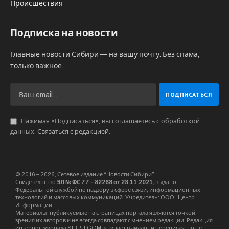
Происшествия
Подписка на новости
Главные новости Сибири — на вашу почту. Без спама,
только важное.
Нажимая «Подписаться», вы соглашаетесь с обработкой
данных.
Связаться с редакцией
.
© 2016 – 2026, Сетевое издание “Новости Сибири”.
Свидетельство
ЭЛ № ФС 77 – 82268 от 23.11.2021,
выдано
Федеральной службой по надзору в сфере связи, информационных
технологий и массовых коммуникаций. Учредитель: ООО “Центр
Информации”
Материалы, публикуемые на страницах портала являются точкой
зрения их авторов и не всегда совпадают с мнением редакции. Редакция
интернет-журнала SIBRU.COM вступает в диалог и переписку, но не