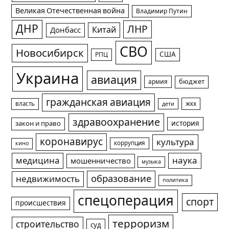
Великая Отечественная война
Владимир Путин
ДНР
ЛНР
Китай
Донбасс
СВО
Новосибирск
США
РПЦ
Украина
авиация
армия
бюджет
гражданская авиация
жкх
власть
дети
здравоохранение
история
закон и право
коронавирус
культура
коррупция
кино
медицина
наука
мошенничество
музыка
образование
недвижимость
политика
спецоперация
спорт
происшествия
терроризм
строительство
суд