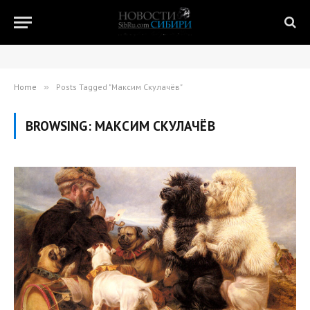
Home
»
Posts Tagged "Максим Скулачёв"
BROWSING:
МАКСИМ СКУЛАЧЁВ