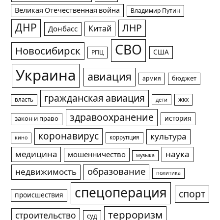
Великая Отечественная война
Владимир Путин
ДНР
ЛНР
Китай
Донбасс
СВО
Новосибирск
США
РПЦ
Украина
авиация
армия
бюджет
гражданская авиация
жкх
власть
дети
здравоохранение
история
закон и право
коронавирус
культура
коррупция
кино
медицина
наука
мошенничество
музыка
образование
недвижимость
политика
спецоперация
спорт
происшествия
терроризм
строительство
суд