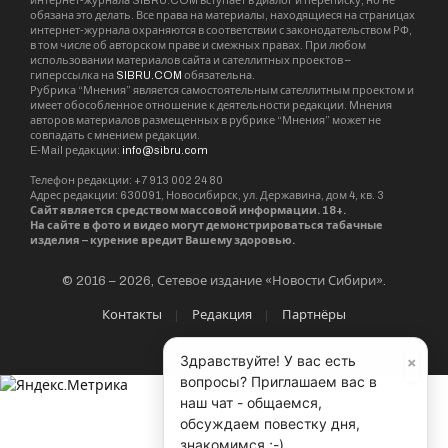
интернет-журнала SIBRU.COM вступает в диалог и переписку, но не
обязана это делать. Все права на материалы, находящиеся на страницах
интернет-журнала охраняются в соответствии с законодательством РФ,
в том числе об авторском праве и смежных правах. При любом
использовании материалов сайта и сателлитных проектов –
гиперссылка на
SIBRU.COM
обязательна.
Рубрика “Мнения” является самостоятельным сателлитным проектом и
имеет обособленное отношение к деятельности редакции. Мнения
авторов материалов размещенных в рубрике “Мнения” может не
совпадать с мнением редакции.
E-Mail редакции:
info@sibru.com
Телефон редакции: +7 913 002 24 80
Адрес редакции: 630091, Новосибирск, ул. Державина, дом 4, кв. 3
Сайт является средством массовой информации. 18+.
На сайте в фото и видео могут демонстрироваться табачные
изделия – курение вредит Вашему здоровью.
© 2016 – 2026, Сетевое издание «Новости Сибири».
Контакты
Редакция
Партнёры
×
Здравствуйте! У вас есть
вопросы? Приглашаем вас в
наш чат - общаемся,
обсуждаем повестку дня,
знакомимся ;-)