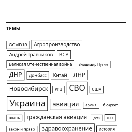
ТЕМЫ
Агропроизводство
COVID19
Андрей Травников
ВСУ
Великая Отечественная война
Владимир Путин
ДНР
ЛНР
Китай
Донбасс
СВО
Новосибирск
США
РПЦ
Украина
авиация
армия
бюджет
гражданская авиация
жкх
власть
дети
здравоохранение
история
закон и право