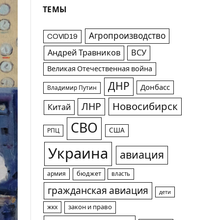
ТЕМЫ
Агропроизводство
COVID19
Андрей Травников
ВСУ
Великая Отечественная война
ДНР
Донбасс
Владимир Путин
Новосибирск
ЛНР
Китай
СВО
США
РПЦ
Украина
авиация
армия
бюджет
власть
гражданская авиация
дети
жкх
закон и право