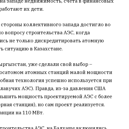
на западе недвижимость, счета в финансовых
работают их дети.
 стороны коллективного запада достигло во
о вопросу строительства АЭС, когда
ись не только дискредитировать атомную
ь ситуацию в Казахстане.
Кыргызстан, уже сделали свой выбор –
 Росатомом атомных станций малой мощности
добная технология успешно используется при
лавучих АЭС). Правда, из-за давления США
ньшить мощность проектируемой АЭС с более
рная станция), но сам проект реализуется.
анции на 110 МВт.
 строительства АЭС на Балхаше включились…