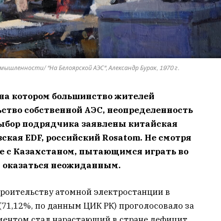
ышленности/ "На Белоярской АЭС", Александр Бурак, 1970 г.
 на котором большинство жителей
ство собственной АЭС, неопределенность
выбор подрядчика заявлены китайская
ская EDF, российский Rosatom. Не смотря
ае с Казахстаном, пытающимся играть во
т оказаться неожиданным.
троительству атомной электростанции в
71,12%, по данным ЦИК РК) проголосовало за
ментом стал нарастающий в стране дефицит