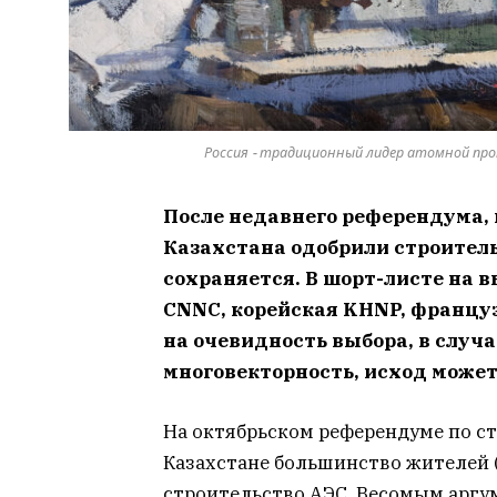
Россия - традиционный лидер атомной пром
После недавнего референдума,
Казахстана одобрили строитель
сохраняется. В шорт-листе на 
CNNC, корейская KHNP, француз
на очевидность выбора, в случ
многовекторность, исход може
На октябрьском референдуме по с
Казахстане большинство жителей (
строительство АЭС. Весомым аргу