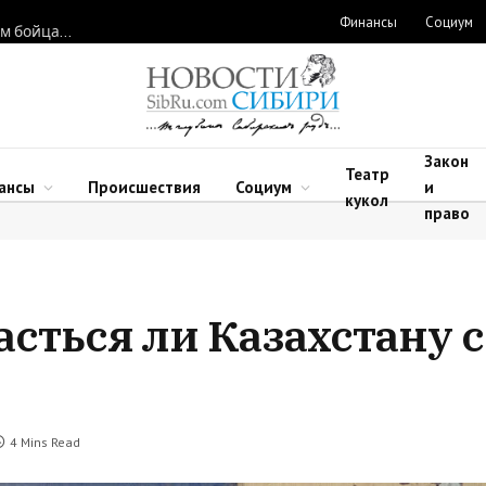
Финансы
Социум
Новосибирские нейрохирурги восстановили функции рук двум бойцам после минно-взрывных травм
Закон
Театр
ансы
Происшествия
Социум
и
кукол
право
асться ли Казахстану 
4 Mins Read