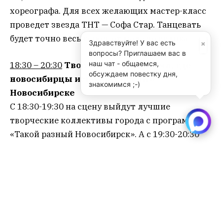
хореографа. Для всех желающих мастер-класс
проведет звезда ТНТ — Софа Стар. Танцевать
будет точно весь город: от мала до велика.
×
Здравствуйте! У вас есть
вопросы? Приглашаем вас в
наш чат - общаемся,
18:30 – 20:30
Творческая программа, где
обсуждаем повестку дня,
новосибирцы исполнят песни о
знакомимся ;-)
Новосибирске
С 18:30-19:30 на сцену выйдут лучшие
творческие коллективы города с программой
«Такой разный Новосибирск». А с 19:30-20:30
для вас выступят авторы собственных песен о
родном городе в проекте «Новые песни о
Новосибирске».
20:30
Выступления участников проекта
«Город поет»