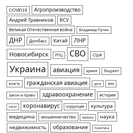
Агропроизводство
COVID19
Андрей Травников
ВСУ
Великая Отечественная война
Владимир Путин
ДНР
ЛНР
Китай
Донбасс
СВО
Новосибирск
США
РПЦ
Украина
авиация
армия
бюджет
гражданская авиация
жкх
власть
дети
здравоохранение
история
закон и право
коронавирус
культура
коррупция
кино
медицина
наука
мошенничество
музыка
образование
недвижимость
политика