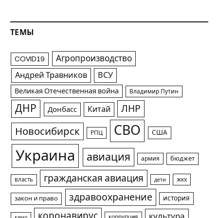
ТЕМЫ
Агропроизводство
COVID19
Андрей Травников
ВСУ
Великая Отечественная война
Владимир Путин
ДНР
ЛНР
Китай
Донбасс
СВО
Новосибирск
США
РПЦ
Украина
авиация
армия
бюджет
гражданская авиация
жкх
власть
дети
здравоохранение
история
закон и право
коронавирус
культура
коррупция
кино