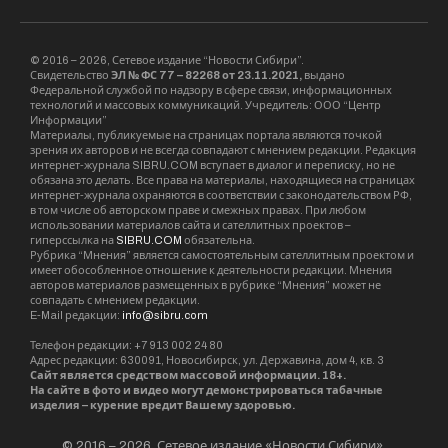
© 2016 – 2026, Сетевое издание “Новости Сибири”.
Свидетельство
ЭЛ № ФС 77 – 82268 от 23.11.2021,
выдано
Федеральной службой по надзору в сфере связи, информационных
технологий и массовых коммуникаций. Учредитель: ООО “Центр
Информации”
Материалы, публикуемые на страницах портала являются точкой
зрения их авторов и не всегда совпадают с мнением редакции. Редакция
интернет-журнала SIBRU.COM вступает в диалог и переписку, но не
обязана это делать. Все права на материалы, находящиеся на страницах
интернет-журнала охраняются в соответствии с законодательством РФ,
в том числе об авторском праве и смежных правах. При любом
использовании материалов сайта и сателлитных проектов –
гиперссылка на
SIBRU.COM
обязательна.
Рубрика “Мнения” является самостоятельным сателлитным проектом и
имеет обособленное отношение к деятельности редакции. Мнения
авторов материалов размещенных в рубрике “Мнения” может не
совпадать с мнением редакции.
E-Mail редакции:
info@sibru.com
Телефон редакции: +7 913 002 24 80
Адрес редакции: 630091, Новосибирск, ул. Державина, дом 4, кв. 3
Сайт является средством массовой информации. 18+.
На сайте в фото и видео могут демонстрироваться табачные
изделия – курение вредит Вашему здоровью.
© 2016 – 2026, Сетевое издание «Новости Сибири».