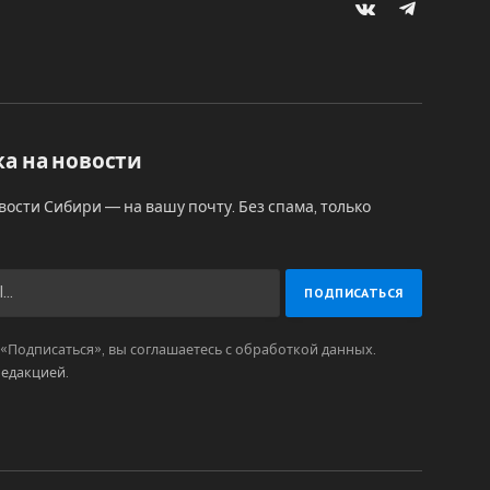
VKontakte
Telegram
а на новости
вости Сибири — на вашу почту. Без спама, только
Подписаться», вы соглашаетесь с обработкой данных.
редакцией
.