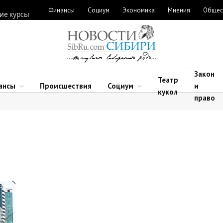
Финансы
Социум
Экономика
Мнения
Общес
ие курсы
Закон
Театр
ансы
Происшествия
Социум
и
кукол
право