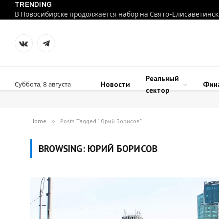
TRENDING
В Новосибирске продолжается набор на Свято-Елисаветинск
VKontakte
Telegram
Реальный
Новости
Фин
Суббота, 8 августа
сектор
Home
»
Posts Tagged "Юрий Борисов"
BROWSING:
ЮРИЙ БОРИСОВ