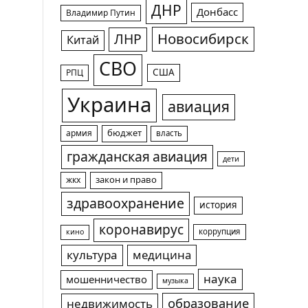
ДНР
Донбасс
Владимир Путин
Новосибирск
ЛНР
Китай
СВО
США
РПЦ
Украина
авиация
армия
бюджет
власть
гражданская авиация
дети
жкх
закон и право
здравоохранение
история
коронавирус
коррупция
кино
культура
медицина
наука
мошенничество
музыка
образование
недвижимость