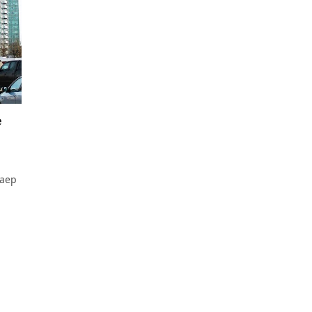
е
аер