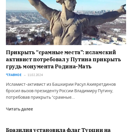
Прикрыть “срамные места”: исламский
активист потребовал у Путина прикрыть
грудь монумента Родина-Мать
*ГЛАВНОЕ
11.02.2024
Исламист-активист из Башкирии Расул Ахияретдинов
бросил вызов президенту России Владимиру Путину,
потребовав прикрыть “срамные…
Читать далее
Бразилия установила флаг Турции на