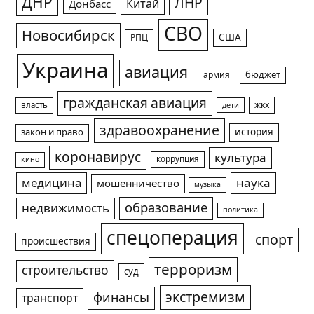
ДНР
ЛНР
Китай
Донбасс
СВО
Новосибирск
США
РПЦ
Украина
авиация
армия
бюджет
гражданская авиация
жкх
власть
дети
здравоохранение
история
закон и право
коронавирус
культура
коррупция
кино
медицина
наука
мошенничество
музыка
образование
недвижимость
политика
спецоперация
спорт
происшествия
терроризм
строительство
суд
экстремизм
финансы
транспорт