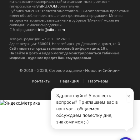
использовании материалов сайта и сателлитных проектов –
гиперссылка на
SIBRU.COM
обязательна.
Рубрика “Мнения” является самостоятельным сателлитным проектом и
имеет обособленное отношение к деятельности редакции. Мнения
авторов материалов размещенных в рубрике “Мнения” может не
совпадать с мнением редакции.
E-Mail редакции:
info@sibru.com
Телефон редакции: +7 913 002 24 80
Адрес редакции: 630091, Новосибирск, ул. Державина, дом 4, кв. 3
Сайт является средством массовой информации. 18+.
На сайте в фото и видео могут демонстрироваться табачные
изделия – курение вредит Вашему здоровью.
© 2016 – 2026, Сетевое издание «Новости Сибири».
Контакты
Редакция
Партнёры
×
Здравствуйте! У вас есть
вопросы? Приглашаем вас в
наш чат - общаемся,
обсуждаем повестку дня,
знакомимся ;-)