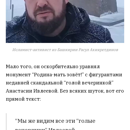
Исламист-активист из Башкирии Расул Ахияретдинов
Мало того, он оскорбительно уравнял
монумент “Родина-мать зовёт!” с фигурантами
недавней скандальной “голой вечеринкой”
Анастасии Ивлеевой. Без всяких шуток, вот его
прямой текст:
“Мы же видим все эти “голые
вечеринки” Ивлеевой.