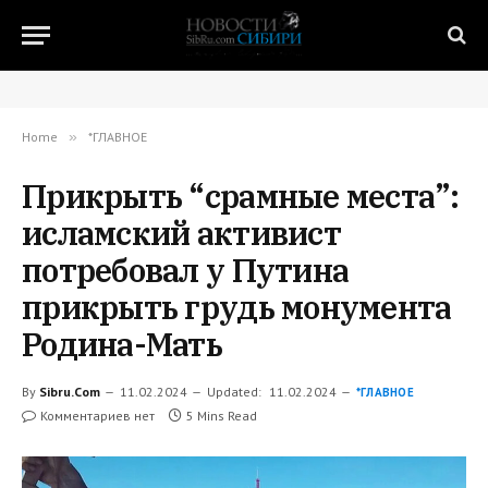
Home
»
*ГЛАВНОЕ
Прикрыть “срамные места”:
исламский активист
потребовал у Путина
прикрыть грудь монумента
Родина-Мать
By
Sibru.Com
11.02.2024
Updated:
11.02.2024
*ГЛАВНОЕ
Комментариев нет
5 Mins Read