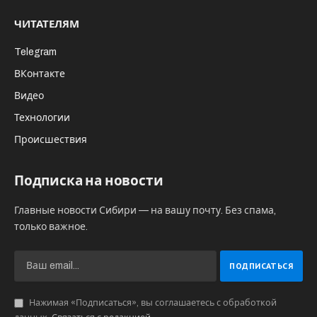
наркотиков. Об этом сообщает ГУ МВД
России по Новосибирской области. Так,
покушение на сбыт наркотиков
производилось организованной группой
при помощи сети Интернет в крупных и
особо крупных размерах.
В рамках предварительного следствия удалось
установить, что в организованную группу
входили 12 человек в возрасте от 19 до 29 лет,
из которых 11 – иностранцы и один житель
Новосибирска. Подозреваемые использовали
тайники-закладки в Новосибирской,
Кемеровской и Томской областях.
Участников группы задержали сотрудники