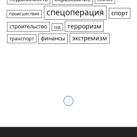
политика
спецоперация
спорт
происшествия
терроризм
строительство
суд
экстремизм
финансы
транспорт
В Новосибирске у группы
иностранцев изъяли более 7
кг наркотиков