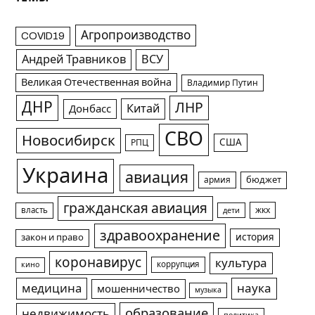
Агропроизводство
COVID19
Андрей Травников
ВСУ
Великая Отечественная война
Владимир Путин
ДНР
ЛНР
Китай
Донбасс
СВО
Новосибирск
США
РПЦ
Украина
авиация
армия
бюджет
гражданская авиация
жкх
власть
дети
здравоохранение
история
закон и право
коронавирус
культура
коррупция
кино
медицина
наука
мошенничество
музыка
образование
недвижимость