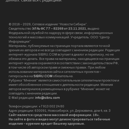
Управления по контролю за оборотом
наркотиков ГУ МВД России по Новосибирской
области. Из незаконного оборота у обвиняемых
изъяли более 7 килограммов наркотиков.
Фигурантам уже предъявили обвинение в
совершении 24 преступлений. Они заключены
под стражу. Уголовное дело направили в
Куйбышевский районный суд.
контрабанда
наркотики
Михаил ШТЕРН
GR-технолог, веб-разработчик. Специалист по
маркетинговым коммуникациям. Журналист и