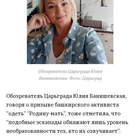
Обозреватель Царьграда Юлия
Банишевская. Фото: Царьград
Обозреватель Царьграда Юлия Банишевская,
говоря о призыве башкирского активиста
“одеть” “Родину-мать”, тоже отметила, что
“подобные эскапады обнажают лишь уровень
необразованности тех, кто их озвучивает”.