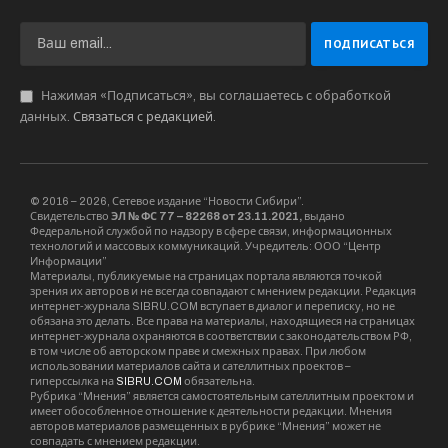
Нажимая «Подписаться», вы соглашаетесь с обработкой
данных.
Связаться с редакцией
.
© 2016 – 2026, Сетевое издание “Новости Сибири”.
Свидетельство
ЭЛ № ФС 77 – 82268 от 23.11.2021,
выдано
Федеральной службой по надзору в сфере связи, информационных
технологий и массовых коммуникаций. Учредитель: ООО “Центр
Информации”
Материалы, публикуемые на страницах портала являются точкой
зрения их авторов и не всегда совпадают с мнением редакции. Редакция
интернет-журнала SIBRU.COM вступает в диалог и переписку, но не
обязана это делать. Все права на материалы, находящиеся на страницах
интернет-журнала охраняются в соответствии с законодательством РФ,
в том числе об авторском праве и смежных правах. При любом
использовании материалов сайта и сателлитных проектов –
гиперссылка на
SIBRU.COM
обязательна.
Рубрика “Мнения” является самостоятельным сателлитным проектом и
имеет обособленное отношение к деятельности редакции. Мнения
авторов материалов размещенных в рубрике “Мнения” может не
совпадать с мнением редакции.