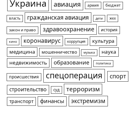
Украина
авиация
армия
бюджет
гражданская авиация
жкх
власть
дети
здравоохранение
история
закон и право
коронавирус
культура
коррупция
кино
медицина
наука
мошенничество
музыка
образование
недвижимость
политика
спецоперация
спорт
происшествия
терроризм
строительство
суд
экстремизм
финансы
транспорт