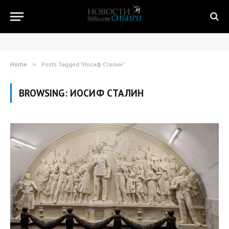
Home
»
Posts Tagged "Иосиф Сталин"
BROWSING:
ИОСИФ СТАЛИН