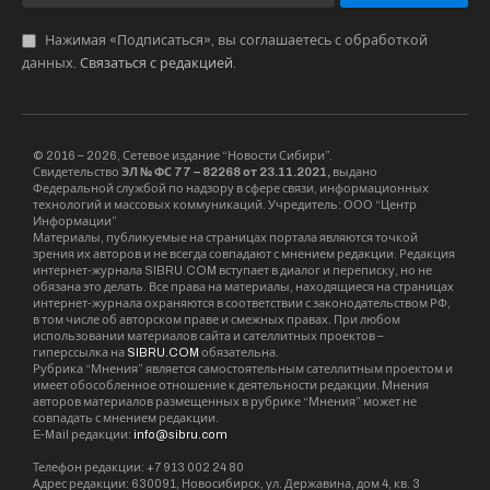
Тогда к фуре подошел местный пожилой
мужчина и рассказал, что творится на свалке”,
– рассказал Александр Закутний.
Местный житель сообщил дальнобойщику, что
в населенном пункте была организована
свалка – выброшена целая фура гуманитарной
помощи, предназначавшейся военным СВО.
Александр признался, что больше всего его
поразил обнаруженный на свалке ящик с
письмами детей, адресованными солдатам
СВО.
Госдума не заставила себя долго
ждать