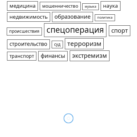
медицина
наука
мошенничество
музыка
образование
недвижимость
политика
спецоперация
спорт
происшествия
терроризм
строительство
суд
экстремизм
финансы
транспорт
Гумпомощь для зоны СВО