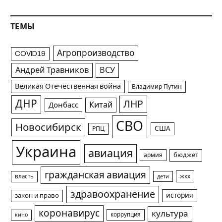
ТЕМЫ
Агропроизводство
COVID19
Андрей Травников
ВСУ
Великая Отечественная война
Владимир Путин
ДНР
ЛНР
Китай
Донбасс
СВО
Новосибирск
США
РПЦ
Украина
авиация
армия
бюджет
гражданская авиация
жкх
власть
дети
здравоохранение
история
закон и право
коронавирус
культура
коррупция
кино