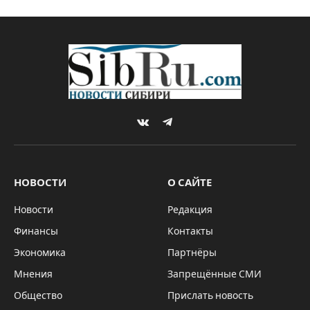
выбросили на свалку в
Ростовской области
By
Sibru.Com
23.01.2024
Updated:
23.01.2024
*ГЛАВНОЕ
Комментариев нет
2 Mins Read
Волонтеры с найденной на свалке гумпомощью для бойцов СВО