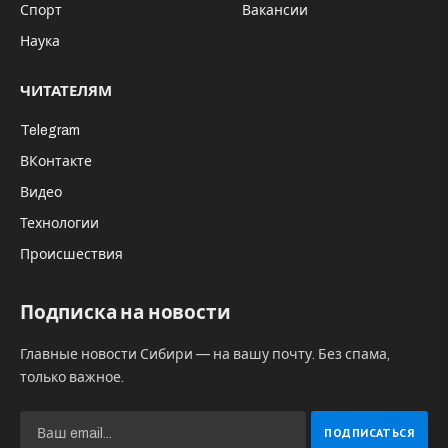
Водитель-дальнобойщик Александр
Закутний нашел выброшенной
гуманитарную помощь в Амвросиевке,
населенном пункте, расположенном у
самой границы ДНР с Ростовской
областью.
По словам мужчины, перед ним предстала
удручающая картина: самодельные носилки,
куртки, медикаменты и письма для бойцов ВС
РФ были закатаны в землю спецтехникой.
“Я направлялся из Донбасса, возвращался из
последнего рейса. Отвозил бойцам гумпомощь.
Остановились чаю попить в Амвросиевке.