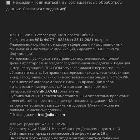
Нажимая «Подписаться», вы соглашаетесь с обработкой
данных.
Связаться с редакцией
.
© 2016 – 2026, Сетевое издание “Новости Сибири”.
Свидетельство
ЭЛ № ФС 77 – 82268 от 23.11.2021,
выдано
Федеральной службой по надзору в сфере связи, информационных
технологий и массовых коммуникаций. Учредитель: ООО “Центр
Информации”
Материалы, публикуемые на страницах портала являются точкой
зрения их авторов и не всегда совпадают с мнением редакции. Редакция
интернет-журнала SIBRU.COM вступает в диалог и переписку, но не
обязана это делать. Все права на материалы, находящиеся на страницах
интернет-журнала охраняются в соответствии с законодательством РФ,
в том числе об авторском праве и смежных правах. При любом
использовании материалов сайта и сателлитных проектов –
гиперссылка на
SIBRU.COM
обязательна.
Рубрика “Мнения” является самостоятельным сателлитным проектом и
имеет обособленное отношение к деятельности редакции. Мнения
авторов материалов размещенных в рубрике “Мнения” может не
совпадать с мнением редакции.
E-Mail редакции:
info@sibru.com
Телефон редакции: +7 913 002 24 80
Адрес редакции: 630091, Новосибирск, ул. Державина, дом 4, кв. 3
Сайт является средством массовой информации. 18+.
На сайте в фото и видео могут демонстрироваться табачные