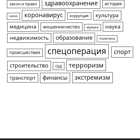
здравоохранение
история
закон и право
коронавирус
культура
коррупция
кино
медицина
наука
мошенничество
музыка
образование
недвижимость
политика
спецоперация
спорт
происшествия
терроризм
строительство
суд
экстремизм
финансы
транспорт