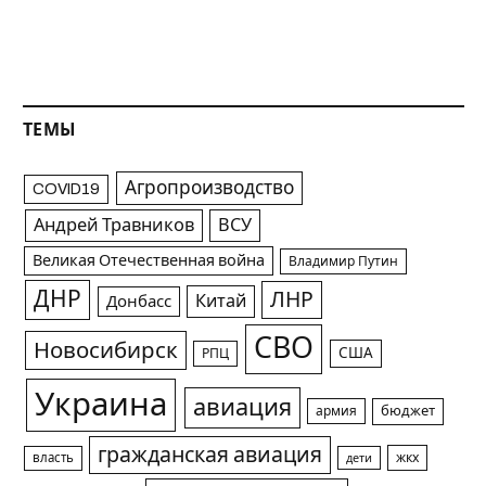
ТЕМЫ
Агропроизводство
COVID19
Андрей Травников
ВСУ
Великая Отечественная война
Владимир Путин
ДНР
ЛНР
Китай
Донбасс
СВО
Новосибирск
США
РПЦ
Украина
авиация
армия
бюджет
гражданская авиация
жкх
власть
дети