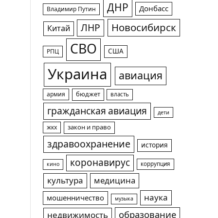
ДНР
Донбасс
Владимир Путин
Новосибирск
ЛНР
Китай
СВО
США
РПЦ
Украина
авиация
армия
бюджет
власть
гражданская авиация
дети
жкх
закон и право
здравоохранение
история
коронавирус
коррупция
кино
культура
медицина
наука
мошенничество
музыка
образование
недвижимость