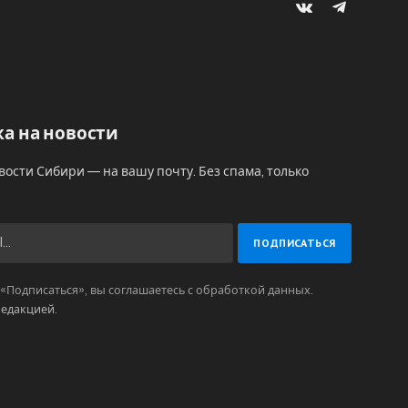
VKontakte
Telegram
а на новости
вости Сибири — на вашу почту. Без спама, только
Подписаться», вы соглашаетесь с обработкой данных.
редакцией
.