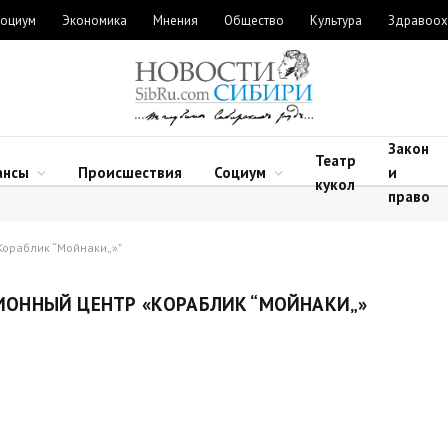
оциум
Экономика
Мнения
Общество
Культура
Здравоох
Закон
Театр
ансы
Происшествия
Социум
и
кукол
право
Кораблик “Мойнаки„»"
ОННЫЙ ЦЕНТР «КОРАБЛИК “МОЙНАКИ„»