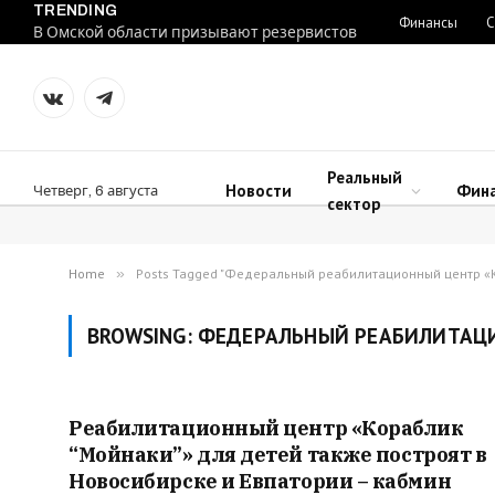
TRENDING
Финансы
С
В Омской области призывают резервистов
VKontakte
Telegram
Реальный
Новости
Фин
Четверг, 6 августа
сектор
Home
»
Posts Tagged "Федеральный реабилитационный центр «
BROWSING:
ФЕДЕРАЛЬНЫЙ РЕАБИЛИТАЦИ
Реабилитационный центр «Кораблик
“Мойнаки”» для детей также построят в
Новосибирске и Евпатории – кабмин