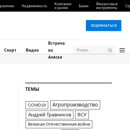
Компании
Финансовые
ранение
Недвижимость
Банки
Ст
и рынки
инструменты
ПОДПИСАТЬСЯ
Встреча
Спорт
Видео
на
Аляске
ТЕМЫ
Агропроизводство
COVID19
Андрей Травников
ВСУ
Великая Отечественная война