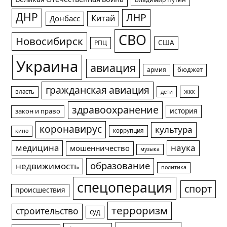
Владимир Путин
ДНР
ЛНР
Китай
Донбасс
СВО
Новосибирск
США
РПЦ
Украина
авиация
армия
бюджет
гражданская авиация
жкх
власть
дети
здравоохранение
история
закон и право
коронавирус
культура
коррупция
кино
медицина
наука
мошенничество
музыка
образование
недвижимость
политика
спецоперация
спорт
происшествия
терроризм
строительство
суд