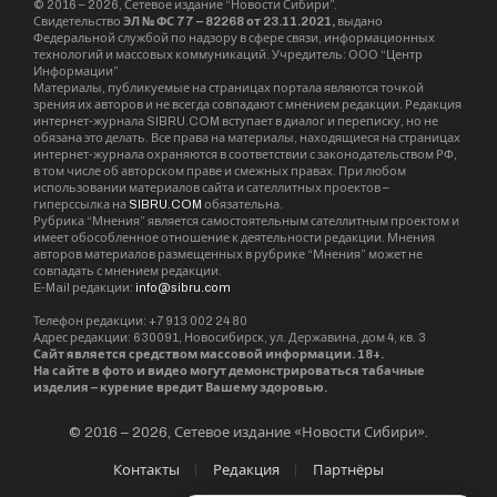
© 2016 – 2026, Сетевое издание “Новости Сибири”.
Свидетельство
ЭЛ № ФС 77 – 82268 от 23.11.2021,
выдано
Федеральной службой по надзору в сфере связи, информационных
технологий и массовых коммуникаций. Учредитель: ООО “Центр
Информации”
Материалы, публикуемые на страницах портала являются точкой
зрения их авторов и не всегда совпадают с мнением редакции. Редакция
интернет-журнала SIBRU.COM вступает в диалог и переписку, но не
обязана это делать. Все права на материалы, находящиеся на страницах
интернет-журнала охраняются в соответствии с законодательством РФ,
в том числе об авторском праве и смежных правах. При любом
использовании материалов сайта и сателлитных проектов –
гиперссылка на
SIBRU.COM
обязательна.
Рубрика “Мнения” является самостоятельным сателлитным проектом и
имеет обособленное отношение к деятельности редакции. Мнения
авторов материалов размещенных в рубрике “Мнения” может не
совпадать с мнением редакции.
E-Mail редакции:
info@sibru.com
Телефон редакции: +7 913 002 24 80
Адрес редакции: 630091, Новосибирск, ул. Державина, дом 4, кв. 3
Сайт является средством массовой информации. 18+.
На сайте в фото и видео могут демонстрироваться табачные
изделия – курение вредит Вашему здоровью.
© 2016 – 2026, Сетевое издание «Новости Сибири».
Контакты
Редакция
Партнёры