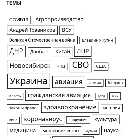
ТЕМЫ
Агропроизводство
COVID19
Андрей Травников
ВСУ
Великая Отечественная война
Владимир Путин
ДНР
ЛНР
Китай
Донбасс
СВО
Новосибирск
США
РПЦ
Украина
авиация
армия
бюджет
гражданская авиация
жкх
власть
дети
здравоохранение
история
закон и право
коронавирус
культура
коррупция
кино
медицина
наука
мошенничество
музыка