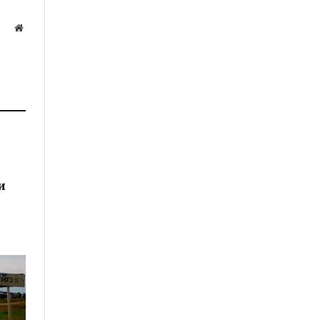
Website
а
и