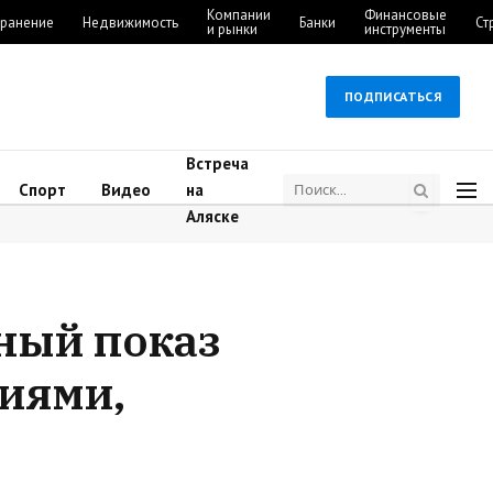
Компании
Финансовые
ранение
Недвижимость
Банки
Ст
и рынки
инструменты
ПОДПИСАТЬСЯ
Встреча
Спорт
Видео
на
Аляске
ный показ
ниями,