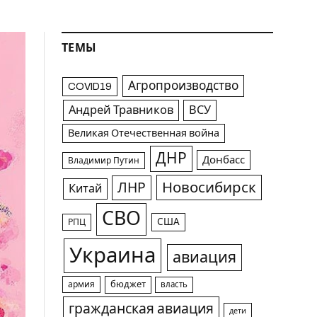
ТЕМЫ
Агропроизводство
COVID19
Андрей Травников
ВСУ
Великая Отечественная война
ДНР
Донбасс
Владимир Путин
Новосибирск
ЛНР
Китай
СВО
США
РПЦ
Украина
авиация
армия
бюджет
власть
гражданская авиация
дети