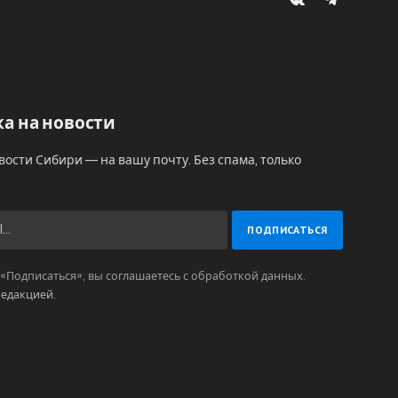
VKontakte
Telegram
а на новости
вости Сибири — на вашу почту. Без спама, только
Подписаться», вы соглашаетесь с обработкой данных.
редакцией
.