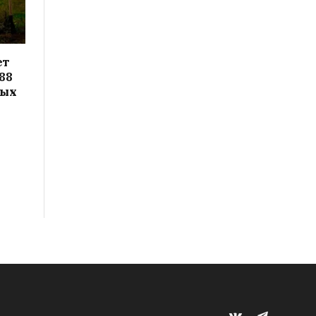
ет
88
вых