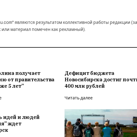
u.com" являются результатом коллективной работы редакции (з
к или материал помечен как рекламный).
олина получает
Дефицит бюджета
ию от правительства
Новосибирска достиг почт
же 5 лет”
400 млн рублей
е
Читать далее
ь идей и людей
ия” ждет
рск