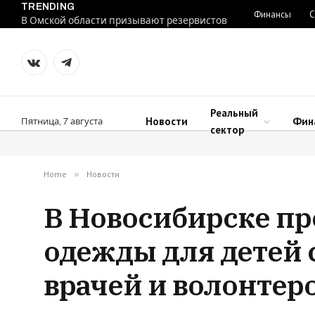
TRENDING
Финансы
С
В Омской области призывают резервистов
VKontakte
Telegram
Реальный
Новости
Фин
Пятница, 7 августа
сектор
Home
»
Новости
В Новосибирске пр
одежды для детей 
врачей и волонтер