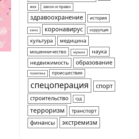
жкх
закон и право
здравоохранение
история
коронавирус
коррупция
кино
культура
медицина
наука
мошенничество
музыка
образование
недвижимость
происшествия
политика
спецоперация
спорт
строительство
суд
терроризм
транспорт
экстремизм
финансы