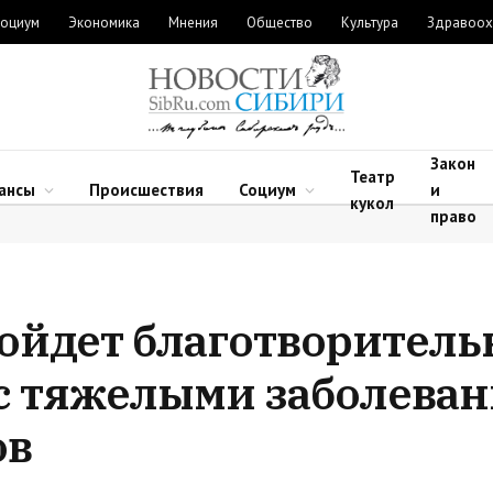
оциум
Экономика
Мнения
Общество
Культура
Здравоох
Закон
Театр
ансы
Происшествия
Социум
и
кукол
право
ойдет благотворитель
с тяжелыми заболева
ов