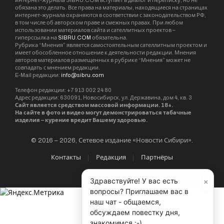
интернет-журнала SIBRU.COM вступает в диалог и переписку, но не
обязана это делать. Все права на материалы, находящиеся на страницах
интернет-журнала охраняются в соответствии с законодательством РФ,
в том числе об авторском праве и смежных правах. При любом
использовании материалов сайта и сателлитных проектов –
гиперссылка на
SIBRU.COM
обязательна.
Рубрика “Мнения” является самостоятельным сателлитным проектом и
имеет обособленное отношение к деятельности редакции. Мнения
авторов материалов размещенных в рубрике “Мнения” может не
совпадать с мнением редакции.
E-Mail редакции:
info@sibru.com
Телефон редакции: +7 913 002 24 80
Адрес редакции: 630091, Новосибирск, ул. Державина, дом 4, кв. 3
Сайт является средством массовой информации. 18+.
На сайте в фото и видео могут демонстрироваться табачные
изделия – курение вредит Вашему здоровью.
© 2016 – 2026, Сетевое издание «Новости Сибири».
Контакты
Редакция
Партнёры
×
Здравствуйте! У вас есть
вопросы? Приглашаем вас в
наш чат - общаемся,
обсуждаем повестку дня,
знакомимся ;-)