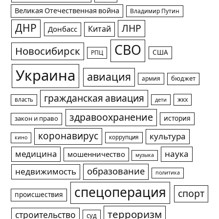
Великая Отечественная война
Владимир Путин
ДНР
ЛНР
Китай
Донбасс
СВО
Новосибирск
США
РПЦ
Украина
авиация
армия
бюджет
гражданская авиация
жкх
власть
дети
здравоохранение
история
закон и право
коронавирус
культура
коррупция
кино
медицина
наука
мошенничество
музыка
образование
недвижимость
политика
спецоперация
спорт
происшествия
терроризм
строительство
суд