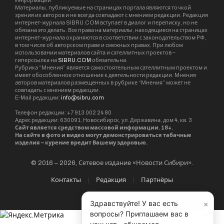
Информации”
Материалы, публикуемые на страницах портала являются точкой
зрения их авторов и не всегда совпадают с мнением редакции. Редакция
интернет-журнала SIBRU.COM вступает в диалог и переписку, но не
обязана это делать. Все права на материалы, находящиеся на страницах
интернет-журнала охраняются в соответствии с законодательством РФ,
в том числе об авторском праве и смежных правах. При любом
использовании материалов сайта и сателлитных проектов –
гиперссылка на
SIBRU.COM
обязательна.
Рубрика “Мнения” является самостоятельным сателлитным проектом и
имеет обособленное отношение к деятельности редакции. Мнения
авторов материалов размещенных в рубрике “Мнения” может не
совпадать с мнением редакции.
E-Mail редакции:
info@sibru.com
Телефон редакции: +7 913 002 24 80
Адрес редакции: 630091, Новосибирск, ул. Державина, дом 4, кв. 3
Сайт является средством массовой информации. 18+.
На сайте в фото и видео могут демонстрироваться табачные
изделия – курение вредит Вашему здоровью.
© 2016 – 2026, Сетевое издание «Новости Сибири».
Контакты
Редакция
Партнёры
×
Здравствуйте! У вас есть
вопросы? Приглашаем вас в