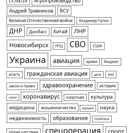
Агропроизводство
COVID19
Андрей Травников
ВСУ
Великая Отечественная война
Владимир Путин
ДНР
ЛНР
Китай
Донбасс
СВО
Новосибирск
США
РПЦ
Украина
авиация
армия
бюджет
гражданская авиация
жкх
власть
дети
здравоохранение
история
закон и право
коронавирус
культура
коррупция
кино
медицина
наука
мошенничество
музыка
образование
недвижимость
политика
спецоперация
спорт
происшествия