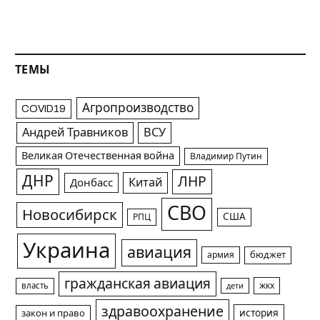
ТЕМЫ
Агропроизводство
COVID19
Андрей Травников
ВСУ
Великая Отечественная война
Владимир Путин
ДНР
ЛНР
Китай
Донбасс
СВО
Новосибирск
США
РПЦ
Украина
авиация
армия
бюджет
гражданская авиация
жкх
власть
дети
здравоохранение
история
закон и право