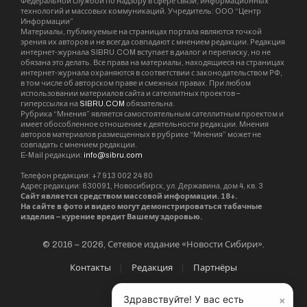
Федеральной службой по надзору в сфере связи, информационных
технологий и массовых коммуникаций. Учредитель: ООО “Центр
Информации”
Материалы, публикуемые на страницах портала являются точкой
зрения их авторов и не всегда совпадают с мнением редакции. Редакция
интернет-журнала SIBRU.COM вступает в диалог и переписку, но не
обязана это делать. Все права на материалы, находящиеся на страницах
интернет-журнала охраняются в соответствии с законодательством РФ,
в том числе об авторском праве и смежных правах. При любом
использовании материалов сайта и сателлитных проектов –
гиперссылка на
SIBRU.COM
обязательна.
Рубрика “Мнения” является самостоятельным сателлитным проектом и
имеет обособленное отношение к деятельности редакции. Мнения
авторов материалов размещенных в рубрике “Мнения” может не
совпадать с мнением редакции.
E-Mail редакции:
info@sibru.com
Телефон редакции: +7 913 002 24 80
Адрес редакции: 630091, Новосибирск, ул. Державина, дом 4, кв. 3
Сайт является средством массовой информации. 18+.
На сайте в фото и видео могут демонстрироваться табачные
изделия – курение вредит Вашему здоровью.
© 2016 – 2026, Сетевое издание «Новости Сибири».
Контакты
Редакция
Партнёры
×
Здравствуйте! У вас есть