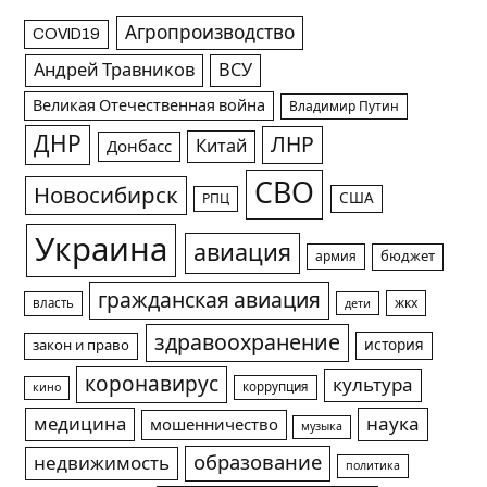
Агропроизводство
COVID19
Андрей Травников
ВСУ
Великая Отечественная война
Владимир Путин
ДНР
ЛНР
Китай
Донбасс
СВО
Новосибирск
США
РПЦ
Украина
авиация
армия
бюджет
гражданская авиация
жкх
власть
дети
здравоохранение
история
закон и право
коронавирус
культура
коррупция
кино
медицина
наука
мошенничество
музыка
образование
недвижимость
политика