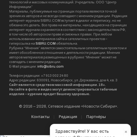
технологий и массовых коммуникаций. Учредитель: ООО “Центр
Информации”
Материалы, публикуемые на страницах портала являются точкой
зрения их авторов и не всегда совпадают с мнением редакции. Редакция
интернет-журнала SIBRU.COM вступает в диалог и переписку, но не
обязана это делать. Все права на материалы, находящиеся на страницах
интернет-журнала охраняются в соответствии с законодательством РФ,
в том числе об авторском праве и смежных правах. При любом
использовании материалов сайта и сателлитных проектов –
гиперссылка на
SIBRU.COM
обязательна.
Рубрика “Мнения” является самостоятельным сателлитным проектом и
имеет обособленное отношение к деятельности редакции. Мнения
авторов материалов размещенных в рубрике “Мнения” может не
совпадать с мнением редакции.
E-Mail редакции:
info@sibru.com
Телефон редакции: +7 913 002 24 80
Адрес редакции: 630091, Новосибирск, ул. Державина, дом 4, кв. 3
Сайт является средством массовой информации. 18+.
На сайте в фото и видео могут демонстрироваться табачные
изделия – курение вредит Вашему здоровью.
© 2016 – 2026, Сетевое издание «Новости Сибири».
Контакты
Редакция
Партнёры
×
Здравствуйте! У вас есть