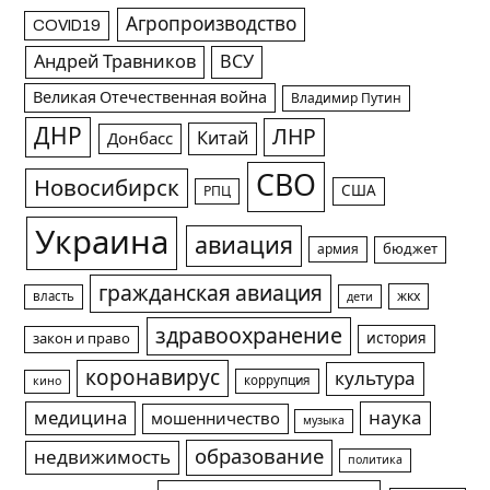
Агропроизводство
COVID19
Андрей Травников
ВСУ
Великая Отечественная война
Владимир Путин
ДНР
ЛНР
Китай
Донбасс
СВО
Новосибирск
США
РПЦ
Украина
авиация
армия
бюджет
гражданская авиация
жкх
власть
дети
здравоохранение
история
закон и право
коронавирус
культура
коррупция
кино
медицина
наука
мошенничество
музыка
образование
недвижимость
политика