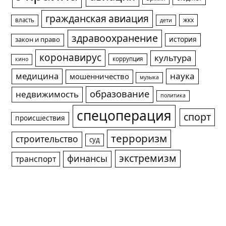
гражданская авиация
жкх
власть
дети
здравоохранение
история
закон и право
коронавирус
культура
коррупция
кино
медицина
наука
мошенничество
музыка
образование
недвижимость
политика
спецоперация
спорт
происшествия
терроризм
строительство
суд
экстремизм
финансы
транспорт