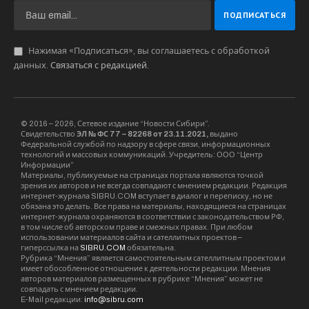
Нажимая «Подписаться», вы соглашаетесь с обработкой
данных.
Связаться с редакцией
.
© 2016 – 2026, Сетевое издание “Новости Сибири”.
Свидетельство
ЭЛ № ФС 77 – 82268 от 23.11.2021,
выдано
Федеральной службой по надзору в сфере связи, информационных
технологий и массовых коммуникаций. Учредитель: ООО “Центр
Информации”
Материалы, публикуемые на страницах портала являются точкой
зрения их авторов и не всегда совпадают с мнением редакции. Редакция
интернет-журнала SIBRU.COM вступает в диалог и переписку, но не
обязана это делать. Все права на материалы, находящиеся на страницах
интернет-журнала охраняются в соответствии с законодательством РФ,
в том числе об авторском праве и смежных правах. При любом
использовании материалов сайта и сателлитных проектов –
гиперссылка на
SIBRU.COM
обязательна.
Рубрика “Мнения” является самостоятельным сателлитным проектом и
имеет обособленное отношение к деятельности редакции. Мнения
авторов материалов размещенных в рубрике “Мнения” может не
совпадать с мнением редакции.
E-Mail редакции:
info@sibru.com