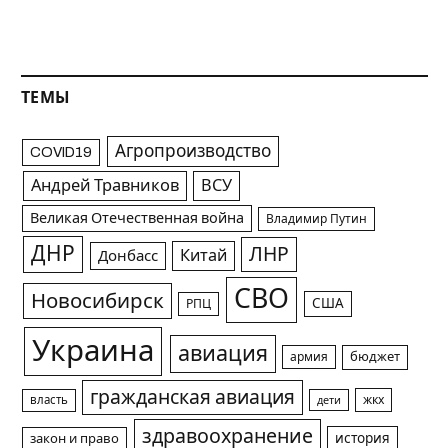
ТЕМЫ
Агропроизводство
COVID19
Андрей Травников
ВСУ
Великая Отечественная война
Владимир Путин
ДНР
ЛНР
Китай
Донбасс
СВО
Новосибирск
США
РПЦ
Украина
авиация
армия
бюджет
гражданская авиация
жкх
власть
дети
здравоохранение
история
закон и право