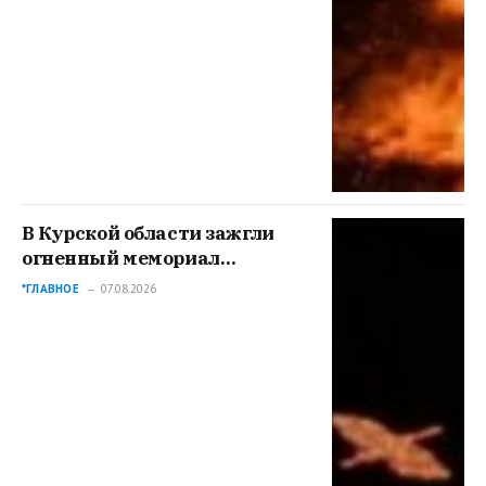
В Курской области зажгли
огненный мемориал
событиям 6-го августа
*ГЛАВНОЕ
07.08.2026