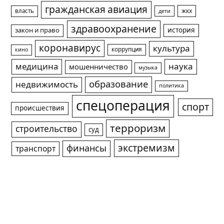
гражданская авиация
жкх
власть
дети
здравоохранение
история
закон и право
коронавирус
культура
коррупция
кино
медицина
наука
мошенничество
музыка
образование
недвижимость
политика
спецоперация
спорт
происшествия
терроризм
строительство
суд
экстремизм
финансы
транспорт