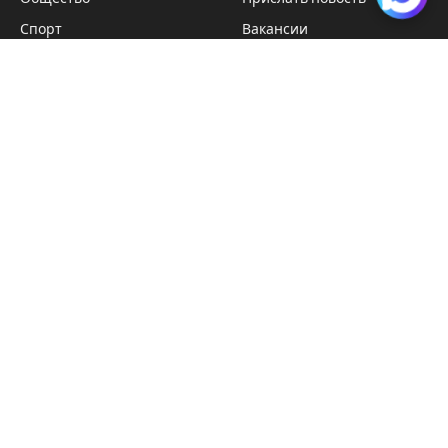
Спорт
Вакансии
Наука
ЧИТАТЕЛЯМ
Telegram
ВКонтакте
Видео
Технологии
Происшествия
Подписка на новости
Главные новости Сибири — на вашу почту. Без спама,
только важное.