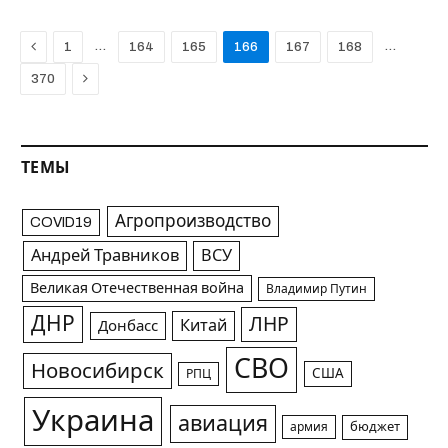
Previous
…
…
1
164
165
166
167
168
Next
370
ТЕМЫ
Агропроизводство
COVID19
Андрей Травников
ВСУ
Великая Отечественная война
Владимир Путин
ДНР
ЛНР
Китай
Донбасс
СВО
Новосибирск
США
РПЦ
Украина
авиация
армия
бюджет