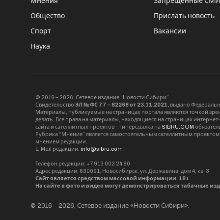
Мнения
Запрещённые СМ
Общество
Прислать новость
Спорт
Вакансии
Наука
© 2016 – 2026, Сетевое издание “Новости Сибири”.
Свидетельство
ЭЛ № ФС 77 – 82268 от 23.11.2021,
выдано Федерально
Материалы, публикуемые на страницах портала являются точкой зрени
делать. Все права на материалы, находящиеся на страницах интернет
сайта и сателлитных проектов – гиперссылка на
SIBRU.COM
обязател
Рубрика “Мнения” является самостоятельным сателлитным проектом 
мнением редакции.
E-Mail редакции:
info@sibru.com
Телефон редакции: +7 913 002 24 80
Адрес редакции: 630091, Новосибирск, ул. Державина, дом 4, кв. 3
Сайт является средством массовой информации. 18+.
На сайте в фото и видео могут демонстрироваться табачные из
© 2016 – 2026, Сетевое издание «Новости Сибири».