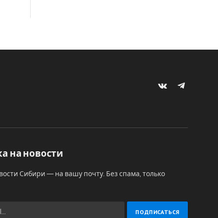
VKontakte
Telegram
а на новости
вости Сибири — на вашу почту. Без спама, только