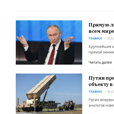
Прямую л
всем мир
*ГЛАВНОЕ
20.12
Крупнейшие м
прямой линии
Читать далее
Путин пре
объекту в
*ГЛАВНОЕ
20.12
Путин впервые
аналогов нов