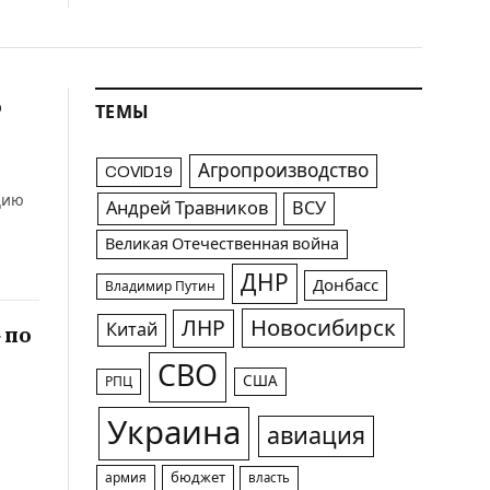
о
ТЕМЫ
Агропроизводство
COVID19
цию
Андрей Травников
ВСУ
Великая Отечественная война
ДНР
Донбасс
Владимир Путин
Новосибирск
ЛНР
Китай
 по
СВО
США
РПЦ
Украина
авиация
армия
бюджет
власть