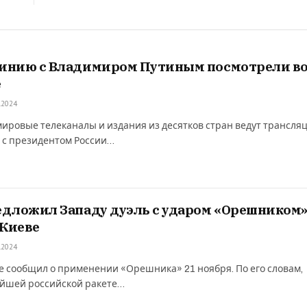
инию с Владимиром Путиным посмотрели в
е
.2024
ировые телеканалы и издания из десятков стран ведут трансля
 с президентом России…
дложил Западу дуэль с ударом «Орешником»
 Киеве
.2024
 сообщил о применении «Орешника» 21 ноября. По его словам,
ейшей российской ракете…