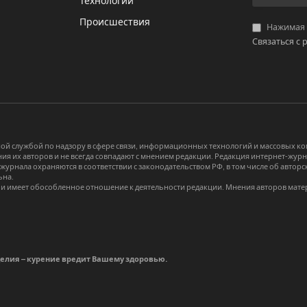
И
Технологии
Происшествия
Нажимая «
Связаться с 
й службой по надзору в сфере связи, информационных технологий и массовых 
я их авторов и не всегда совпадают с мнением редакции. Редакция интернет-журна
-журнала охраняются в соответствии с законодательством РФ, в том числе об авт
ьна.
и имеет обособленное отношение к деятельности редакции. Мнения авторов мате
делия – курение вредит Вашему здоровью.