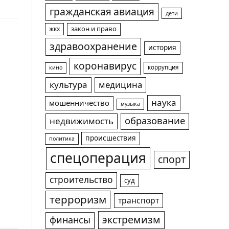
гражданская авиация
дети
жкх
закон и право
здравоохранение
история
коронавирус
коррупция
кино
культура
медицина
наука
мошенничество
музыка
образование
недвижимость
происшествия
политика
спецоперация
спорт
строительство
суд
терроризм
транспорт
экстремизм
финансы