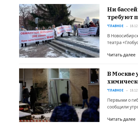
Ни бассей
требуют п
*ГЛАВНОЕ
18.12
В Новосибирск
театра «Глобу
Читать далее
В Москве 
химическ
*ГЛАВНОЕ
18.12
Первыми о гиб
сообщили утр
Читать далее