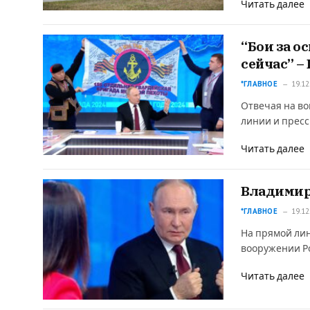
Читать далее
“Бои за о
сейчас” –
*ГЛАВНОЕ
19.12
Отвечая на в
линии и прес
Читать далее
Владимир 
*ГЛАВНОЕ
19.12
На прямой лин
вооружении Р
Читать далее