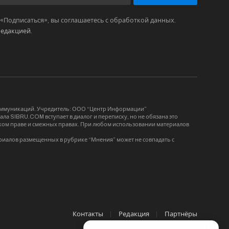
Подписаться», вы соглашаетесь с обработкой данных.
редакцией
.
коммуникаций. Учредитель: ООО “Центр Информации”
ла SIBRU.COM вступает в диалог и переписку, но не обязана это
орском праве и смежных правах. При любом использовании материалов
риалов размещенных в рубрике “Мнения” может не совпадать с
Контакты
Редакция
Партнёры