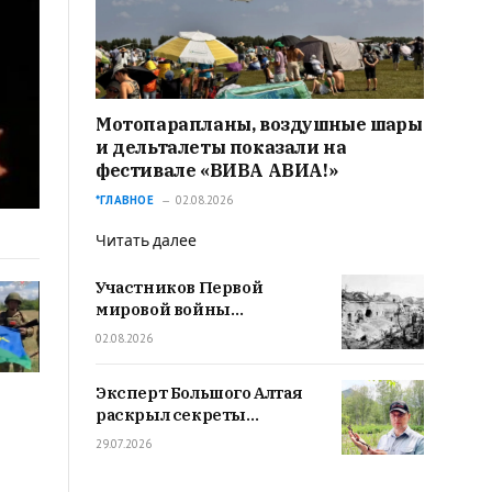
Мотопарапланы, воздушные шары
и дельталеты показали на
фестивале «ВИВА АВИА!»
*ГЛАВНОЕ
02.08.2026
Читать далее
Участников Первой
мировой войны
вспомнили в
02.08.2026
Новосибирске
Эксперт Большого Алтая
раскрыл секреты
подготовки и проведения
29.07.2026
археологической
экспедиции