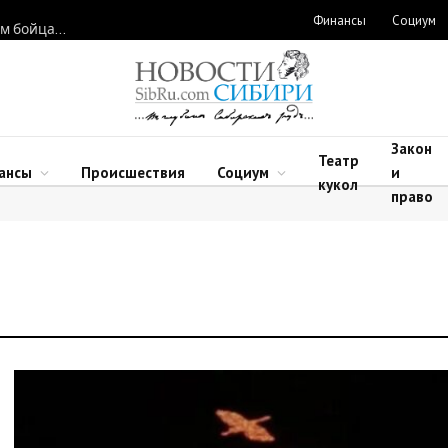
Финансы
Социум
Новосибирские нейрохирурги восстановили функции рук двум бойцам после минно-взрывных травм
Закон
Театр
ансы
Происшествия
Социум
и
кукол
право