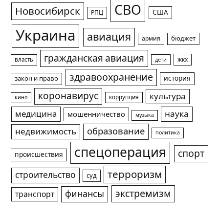
СВО
Новосибирск
США
РПЦ
Украина
авиация
армия
бюджет
гражданская авиация
жкх
власть
дети
здравоохранение
история
закон и право
коронавирус
культура
коррупция
кино
медицина
наука
мошенничество
музыка
образование
недвижимость
политика
спецоперация
спорт
происшествия
терроризм
строительство
суд
экстремизм
финансы
транспорт