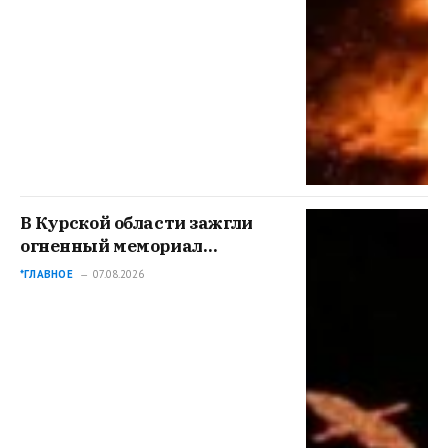
В Курской области зажгли
огненный мемориал
событиям 6-го августа
*ГЛАВНОЕ
07.08.2026