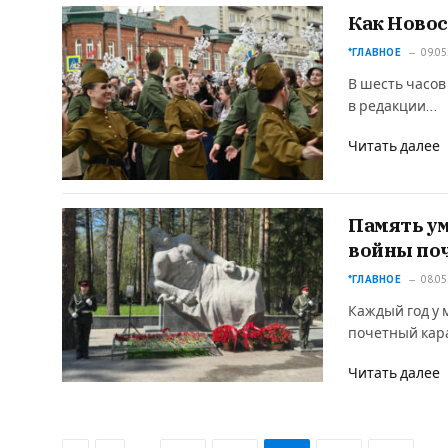
Как Новос
*ГЛАВНОЕ
09.05
В шесть часов
в редакции…
Читать далее
Память ум
войны по
*ГЛАВНОЕ
08.05
Каждый год у
почетный кара
Читать далее