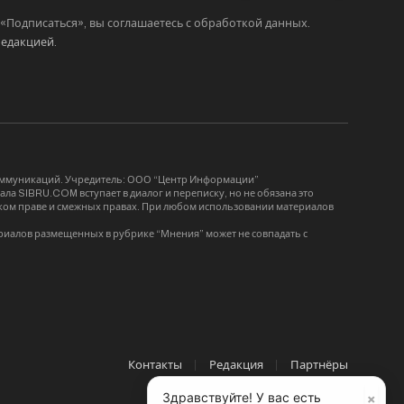
Подписаться», вы соглашаетесь с обработкой данных.
редакцией
.
коммуникаций. Учредитель: ООО “Центр Информации”
ла SIBRU.COM вступает в диалог и переписку, но не обязана это
орском праве и смежных правах. При любом использовании материалов
риалов размещенных в рубрике “Мнения” может не совпадать с
Контакты
Редакция
Партнёры
×
Здравствуйте! У вас есть