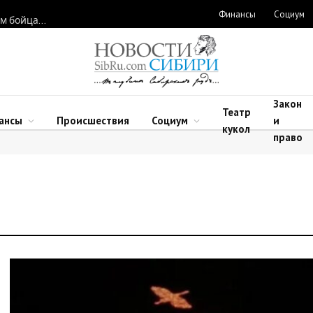
Финансы
Социум
Новосибирские нейрохирурги восстановили функции рук двум бойцам после минно-взрывных травм
Закон
Театр
ансы
Происшествия
Социум
и
кукол
право