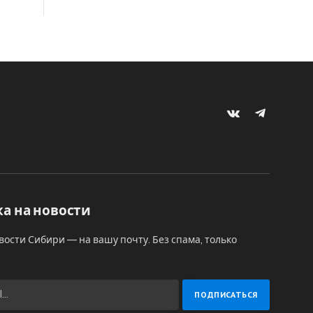
VKontakte
Telegram
а на новости
вости Сибири — на вашу почту. Без спама, только