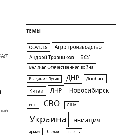
ТЕМЫ
Агропроизводство
COVID19
ждут
Андрей Травников
ВСУ
Великая Отечественная война
ДНР
Донбасс
Владимир Путин
Новосибирск
ЛНР
Китай
й
СВО
США
РПЦ
нный
Украина
авиация
армия
бюджет
власть