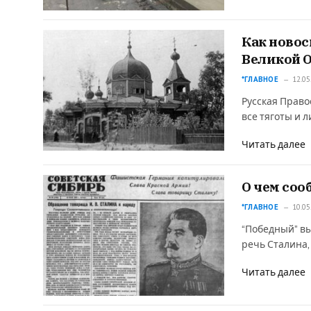
Как ново
Великой 
*ГЛАВНОЕ
12.05
Русская Право
все тяготы и
Читать далее
О чем соо
*ГЛАВНОЕ
10.05
“Победный” вы
речь Сталина
Читать далее