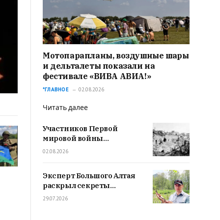
Мотопарапланы, воздушные шары
и дельталеты показали на
фестивале «ВИВА АВИА!»
*ГЛАВНОЕ
02.08.2026
Читать далее
Участников Первой
мировой войны
вспомнили в
02.08.2026
Новосибирске
Эксперт Большого Алтая
раскрыл секреты
подготовки и проведения
29.07.2026
археологической
экспедиции