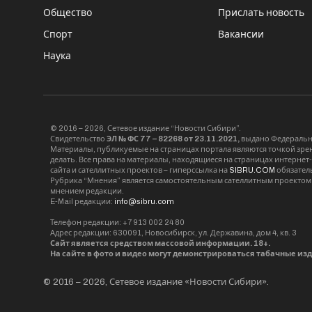
Общество
Прислать новость
Спорт
Вакансии
Наука
© 2016 – 2026, Сетевое издание “Новости Сибири”.
Свидетельство
ЭЛ № ФС 77 – 82268 от 23.11.2021,
выдано Федерально
Материалы, публикуемые на страницах портала являются точкой зрени
делать. Все права на материалы, находящиеся на страницах интернет
сайта и сателлитных проектов – гиперссылка на
SIBRU.COM
обязател
Рубрика “Мнения” является самостоятельным сателлитным проектом 
мнением редакции.
E-Mail редакции:
info@sibru.com
Телефон редакции: +7 913 002 24 80
Адрес редакции: 630091, Новосибирск, ул. Державина, дом 4, кв. 3
Сайт является средством массовой информации. 18+.
На сайте в фото и видео могут демонстрироваться табачные из
© 2016 – 2026, Сетевое издание «Новости Сибири».