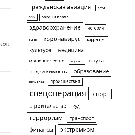
гражданская авиация
дети
жкх
закон и право
здравоохранение
история
коронавирус
коррупция
кино
несла
культура
медицина
наука
мошенничество
музыка
образование
недвижимость
происшествия
политика
спецоперация
спорт
–
строительство
суд
терроризм
транспорт
экстремизм
финансы