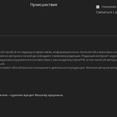
Происшествия
Нажимая «
Связаться с 
й службой по надзору в сфере связи, информационных технологий и массовых 
я их авторов и не всегда совпадают с мнением редакции. Редакция интернет-журна
-журнала охраняются в соответствии с законодательством РФ, в том числе об авт
ьна.
и имеет обособленное отношение к деятельности редакции. Мнения авторов мате
делия – курение вредит Вашему здоровью.