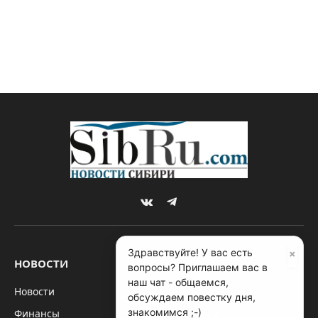
VKontakte
Telegram
×
Здравствуйте! У вас есть
НОВОСТИ
О САЙТЕ
вопросы? Приглашаем вас в
наш чат - общаемся,
Новости
Редакция
обсуждаем повестку дня,
знакомимся ;-)
Финансы
Контакты