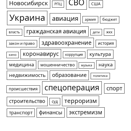
СВО
Новосибирск
США
РПЦ
Украина
авиация
армия
бюджет
гражданская авиация
жкх
власть
дети
здравоохранение
история
закон и право
коронавирус
культура
коррупция
кино
медицина
наука
мошенничество
музыка
образование
недвижимость
политика
спецоперация
спорт
происшествия
терроризм
строительство
суд
экстремизм
финансы
транспорт