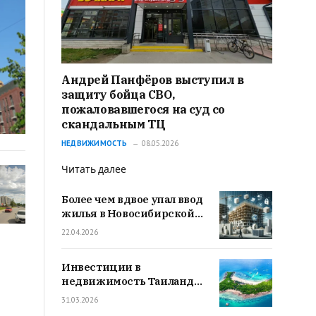
Андрей Панфёров выступил в
защиту бойца СВО,
пожаловавшегося на суд со
скандальным ТЦ
НЕДВИЖИМОСТЬ
08.05.2026
Читать далее
Более чем вдвое упал ввод
жилья в Новосибирской
области за 1 квартал 2026
22.04.2026
года – Новосибирскстат
Инвестиции в
недвижимость Таиланда
2026
31.03.2026