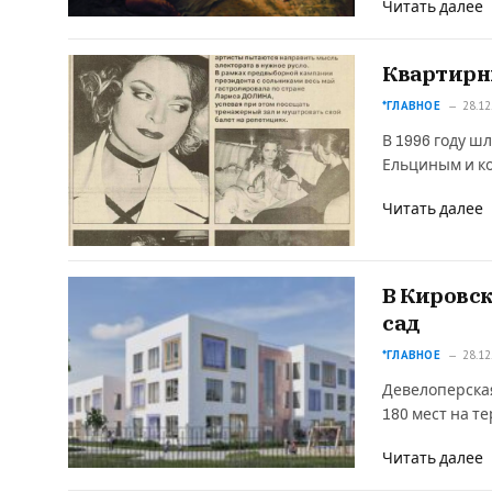
Читать далее
Квартирны
*ГЛАВНОЕ
28.12
В 1996 году ш
Ельциным и к
Читать далее
В Кировск
сад
*ГЛАВНОЕ
28.12
Девелоперская
180 мест на т
Читать далее