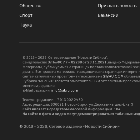
Общество
Прислать новость
Спорт
Вакансии
Наука
© 2016 – 2026, Сетевое издание “Новости Сибири”.
Свидетельство
ЭЛ № ФС 77 – 82268 от 23.11.2021,
выдано Федерально
Материалы, публикуемые на страницах портала являются точкой зрени
делать. Все права на материалы, находящиеся на страницах интернет
сайта и сателлитных проектов – гиперссылка на
SIBRU.COM
обязател
Рубрика “Мнения” является самостоятельным сателлитным проектом 
мнением редакции.
E-Mail редакции:
info@sibru.com
Телефон редакции: +7 913 002 24 80
Адрес редакции: 630091, Новосибирск, ул. Державина, дом 4, кв. 3
Сайт является средством массовой информации. 18+.
На сайте в фото и видео могут демонстрироваться табачные из
© 2016 – 2026, Сетевое издание «Новости Сибири».