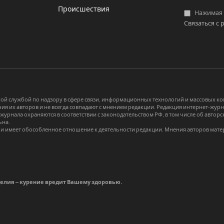
Происшествия
Нажимая «
Связаться с 
й службой по надзору в сфере связи, информационных технологий и массовых 
я их авторов и не всегда совпадают с мнением редакции. Редакция интернет-журна
-журнала охраняются в соответствии с законодательством РФ, в том числе об авт
ьна.
и имеет обособленное отношение к деятельности редакции. Мнения авторов мате
делия – курение вредит Вашему здоровью.