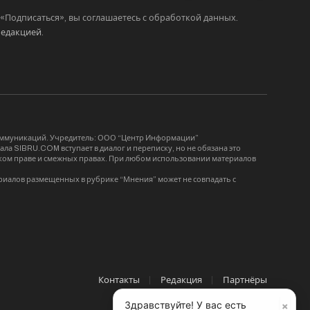
Подписаться», вы соглашаетесь с обработкой данных.
редакцией
.
коммуникаций. Учредитель: ООО “Центр Информации”
ла SIBRU.COM вступает в диалог и переписку, но не обязана это
орском праве и смежных правах. При любом использовании материалов
риалов размещенных в рубрике “Мнения” может не совпадать с
Контакты
Редакция
Партнёры
×
Здравствуйте! У вас есть