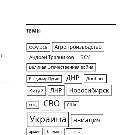
ТЕМЫ
Агропроизводство
COVID19
за
Андрей Травников
ВСУ
Великая Отечественная война
ДНР
Донбасс
Владимир Путин
Новосибирск
ЛНР
Китай
СВО
США
РПЦ
Украина
авиация
армия
бюджет
власть