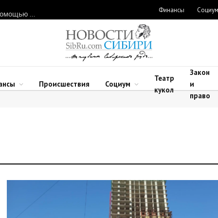
Финансы
Социу
Нарушителей природоохранного законодательства ловят с помощью дронов в Новосибирской области
Закон
Театр
ансы
Происшествия
Социум
и
кукол
право