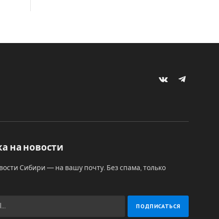
VKontakte
Telegram
а на новости
вости Сибири — на вашу почту. Без спама, только