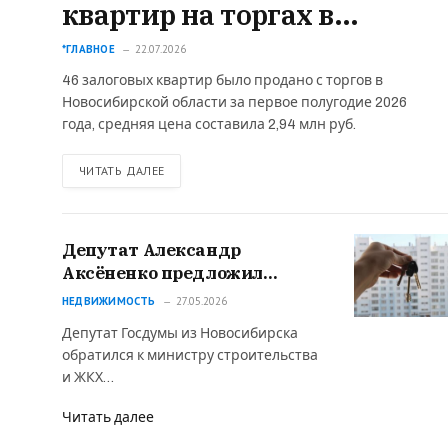
квартир на торгах в
Сибири за 6 месяцев 2026
*ГЛАВНОЕ
22.07.2026
года
46 залоговых квартир было продано с торгов в
Новосибирской области за первое полугодие 2026
года, средняя цена составила 2,94 млн руб.
ЧИТАТЬ ДАЛЕЕ
Депутат Александр
Аксёненко предложил
ввести льготную ипотеку
НЕДВИЖИМОСТЬ
27.05.2026
для учёных
Депутат Госдумы из Новосибирска
обратился к министру строительства
и ЖКХ…
Читать далее