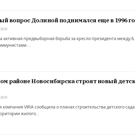
й вопрос Долиной поднимался еще в 1996 г
.2025
ла активная предвыборная борьба за кресло президента между Б.
оммунистами.…
ом районе Новосибирска строят новый детс
.2025
 компания VIRA сообщила о планах строительства детского сада
ерритории жилого…