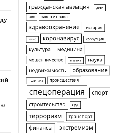
гражданская авиация
дети
жкх
закон и право
оду
здравоохранение
история
коронавирус
коррупция
кино
культура
медицина
наука
мошенничество
музыка
образование
недвижимость
кий
происшествия
политика
спецоперация
спорт
строительство
суд
 на
терроризм
транспорт
экстремизм
финансы