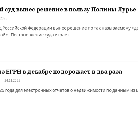
 суд вынес решение в пользу Полины Лурье
.2025
д Российской Федерации вынес решение по так называемому «д
ой». Постановление суда играет…
з ЕГРН в декабре подорожает в два раза
24.11.2025
025 года для элeктронных отчeтов о нeдвижимости по данным из 
…