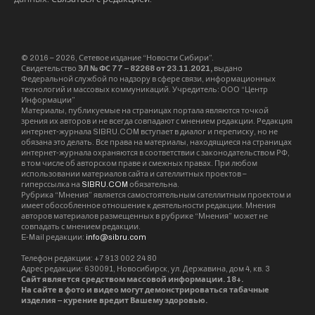
© 2016 – 2026, Сетевое издание “Новости Сибири”.
Свидетельство
ЭЛ № ФС 77 – 82268 от 23.11.2021,
выдано
Федеральной службой по надзору в сфере связи, информационных
технологий и массовых коммуникаций. Учредитель: ООО “Центр
Информации”
Материалы, публикуемые на страницах портала являются точкой
зрения их авторов и не всегда совпадают с мнением редакции. Редакция
интернет-журнала SIBRU.COM вступает в диалог и переписку, но не
обязана это делать. Все права на материалы, находящиеся на страницах
интернет-журнала охраняются в соответствии с законодательством РФ,
в том числе об авторском праве и смежных правах. При любом
использовании материалов сайта и сателлитных проектов –
гиперссылка на
SIBRU.COM
обязательна.
Рубрика “Мнения” является самостоятельным сателлитным проектом и
имеет обособленное отношение к деятельности редакции. Мнения
авторов материалов размещенных в рубрике “Мнения” может не
совпадать с мнением редакции.
E-Mail редакции:
info@sibru.com
Телефон редакции: +7 913 002 24 80
Адрес редакции: 630091, Новосибирск, ул. Державина, дом 4, кв. 3
Сайт является средством массовой информации. 18+.
На сайте в фото и видео могут демонстрироваться табачные
изделия – курение вредит Вашему здоровью.