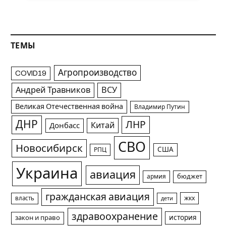
ТЕМЫ
Агропроизводство
COVID19
Андрей Травников
ВСУ
Великая Отечественная война
Владимир Путин
ДНР
ЛНР
Китай
Донбасс
СВО
Новосибирск
США
РПЦ
Украина
авиация
армия
бюджет
гражданская авиация
жкх
власть
дети
здравоохранение
история
закон и право