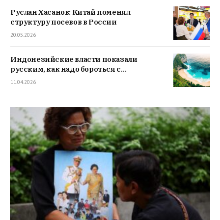
Руслан Хасанов: Китай поменял
структуру посевов в России
20.05.2026
Индонезийские власти показали
русским, как надо бороться с
мигрантами
11.04.2026