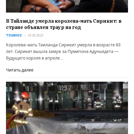
В Тайланде умерла королева-мать Сирикит: в
стране объявлен траур на год
*ГЛАВНОЕ
25.10.2025
Королева-мать Таиланда Сирикит умерла в возрасте 93
лет. Сирикит вышла замуж за Пумипона Адуньядета —
будущего короля в апреле…
Читать далее