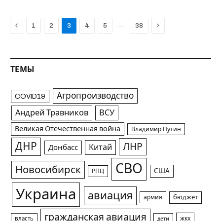
Previous
Next
…
1
2
3
4
5
38
ТЕМЫ
Агропроизводство
COVID19
Андрей Травников
ВСУ
Великая Отечественная война
Владимир Путин
ДНР
ЛНР
Китай
Донбасс
СВО
Новосибирск
США
РПЦ
Украина
авиация
армия
бюджет
гражданская авиация
жкх
власть
дети