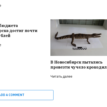
е
бюджета
рска достиг почти
ублей
е
В Новосибирск пытались
провезти чучело крокодил
Читать далее
ADD A COMMENT