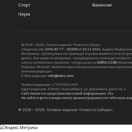
Спорт
Вакансии
Наука
© 2016 – 2026, Сетевое издание “Новости Сибири”.
Свидетельство
ЭЛ № ФС 77 – 82268 от 23.11.2021,
выдано Федерально
Материалы, публикуемые на страницах портала являются точкой зрени
делать. Все права на материалы, находящиеся на страницах интернет
сайта и сателлитных проектов – гиперссылка на
SIBRU.COM
обязател
Рубрика “Мнения” является самостоятельным сателлитным проектом 
мнением редакции.
E-Mail редакции:
info@sibru.com
Телефон редакции: +7 913 002 24 80
Адрес редакции: 630091, Новосибирск, ул. Державина, дом 4, кв. 3
Сайт является средством массовой информации. 18+.
На сайте в фото и видео могут демонстрироваться табачные из
© 2016 – 2026, Сетевое издание «Новости Сибири».