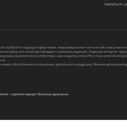
Связаться с 
й службой по надзору в сфере связи, информационных технологий и массовых 
я их авторов и не всегда совпадают с мнением редакции. Редакция интернет-журна
-журнала охраняются в соответствии с законодательством РФ, в том числе об авт
ьна.
и имеет обособленное отношение к деятельности редакции. Мнения авторов мате
делия – курение вредит Вашему здоровью.