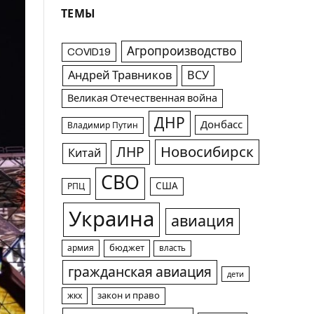
ТЕМЫ
Агропроизводство
COVID19
Андрей Травников
ВСУ
Великая Отечественная война
ДНР
Донбасс
Владимир Путин
Новосибирск
ЛНР
Китай
СВО
США
РПЦ
Украина
авиация
армия
бюджет
власть
гражданская авиация
дети
жкх
закон и право