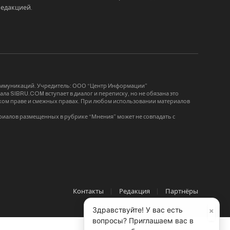
редакцией
.
коммуникаций. Учредитель: ООО “Центр Информации”
ла SIBRU.COM вступает в диалог и переписку, но не обязана это
орском праве и смежных правах. При любом использовании материалов
риалов размещенных в рубрике “Мнения” может не совпадать с
Контакты
Редакция
Партнёры
×
Здравствуйте! У вас есть
вопросы? Приглашаем вас в