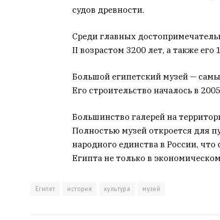
судов древности.
Среди главных достопримечательн
II возрастом 3200 лет, а также его
Большой египетский музей — самы
Его строительство началось в 2005
Большинство галерей на территори
Полностью музей откроется для пу
народного единства в России, что
Египта не только в экономическом
Египет
история
культура
музей