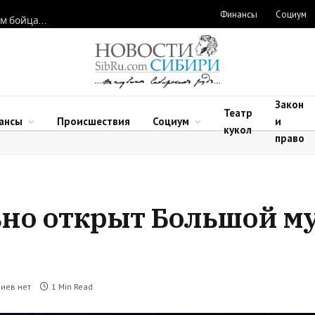
Финансы
Социум
Новосибирские нейрохирурги восстановили функции рук двум бойцам после минно-взрывных травм
Закон
Театр
ансы
Происшествия
Социум
и
кукол
право
ьно открыт Большой м
иев нет
1 Min Read