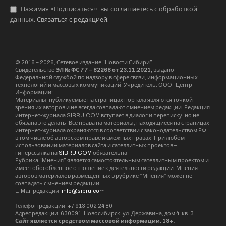
Нажимая «Подписаться», вы соглашаетесь с обработкой
данных.
Связаться с редакцией
.
© 2016 – 2026, Сетевое издание “Новости Сибири”.
Свидетельство
ЭЛ № ФС 77 – 82268 от 23.11.2021,
выдано
Федеральной службой по надзору в сфере связи, информационных
технологий и массовых коммуникаций. Учредитель: ООО “Центр
Информации”
Материалы, публикуемые на страницах портала являются точкой
зрения их авторов и не всегда совпадают с мнением редакции. Редакция
интернет-журнала SIBRU.COM вступает в диалог и переписку, но не
обязана это делать. Все права на материалы, находящиеся на страницах
интернет-журнала охраняются в соответствии с законодательством РФ,
в том числе об авторском праве и смежных правах. При любом
использовании материалов сайта и сателлитных проектов –
гиперссылка на
SIBRU.COM
обязательна.
Рубрика “Мнения” является самостоятельным сателлитным проектом и
имеет обособленное отношение к деятельности редакции. Мнения
авторов материалов размещенных в рубрике “Мнения” может не
совпадать с мнением редакции.
E-Mail редакции:
info@sibru.com
Телефон редакции: +7 913 002 24 80
Адрес редакции: 630091, Новосибирск, ул. Державина, дом 4, кв. 3
Сайт является средством массовой информации. 18+.