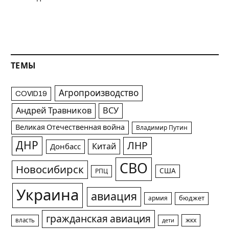
ТЕМЫ
Агропроизводство
COVID19
Андрей Травников
ВСУ
Великая Отечественная война
Владимир Путин
ДНР
ЛНР
Китай
Донбасс
СВО
Новосибирск
США
РПЦ
Украина
авиация
армия
бюджет
гражданская авиация
жкх
власть
дети