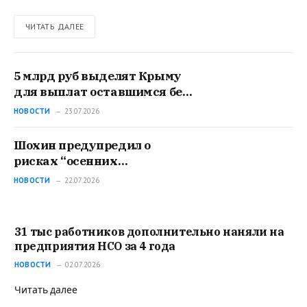
ЧИТАТЬ ДАЛЕЕ
5 млрд руб выделят Крыму
для выплат оставшимся без
электричества жителям
НОВОСТИ
23.07.2026
Шохин предупредил о
рисках “осенних
банкротств” из-за высокой
НОВОСТИ
22.07.2026
ключевой ставки
31 тыс работников дополнительно наняли на
предприятия НСО за 4 года
НОВОСТИ
02.07.2026
Читать далее