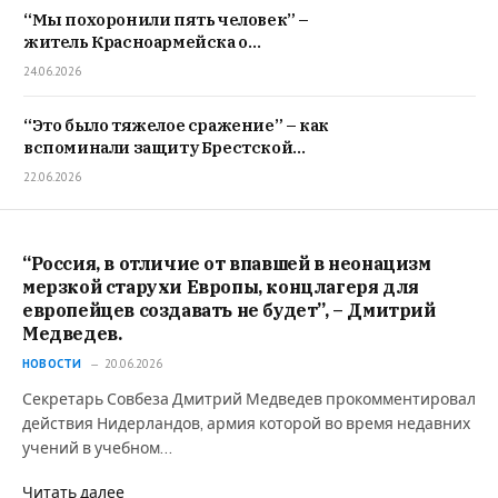
“Мы похоронили пять человек” –
житель Красноармейска о
преступлениях ВСУ
24.06.2026
“Это было тяжелое сражение” – как
вспоминали защиту Брестской
крепости немецкие офицеры
22.06.2026
“Россия, в отличие от впавшей в неонацизм
мерзкой старухи Европы, концлагеря для
европейцев создавать не будет”, – Дмитрий
Медведев.
НОВОСТИ
20.06.2026
Секретарь Совбеза Дмитрий Медведев прокомментировал
действия Нидерландов, армия которой во время недавних
учений в учебном…
Читать далее