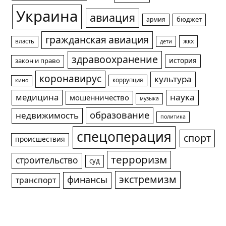
Украина
авиация
армия
бюджет
гражданская авиация
жкх
власть
дети
здравоохранение
история
закон и право
коронавирус
культура
коррупция
кино
медицина
наука
мошенничество
музыка
образование
недвижимость
политика
спецоперация
спорт
происшествия
терроризм
строительство
суд
экстремизм
финансы
транспорт