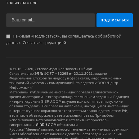
только важное.
Нажимая «Подписаться», вы соглашаетесь с обработкой
данных.
Связаться с редакцией
.
© 2016 – 2026, Сетевое издание “Новости Сибири”.
Свидетельство
ЭЛ № ФС 77 – 82268 от 23.11.2021,
выдано
Федеральной службой по надзору в сфере связи, информационных
технологий и массовых коммуникаций. Учредитель: ООО “Центр
Информации”
Материалы, публикуемые на страницах портала являются точкой
зрения их авторов и не всегда совпадают с мнением редакции. Редакция
интернет-журнала SIBRU.COM вступает в диалог и переписку, но не
обязана это делать. Все права на материалы, находящиеся на страницах
интернет-журнала охраняются в соответствии с законодательством РФ,
в том числе об авторском праве и смежных правах. При любом
использовании материалов сайта и сателлитных проектов –
гиперссылка на
SIBRU.COM
обязательна.
Рубрика “Мнения” является самостоятельным сателлитным проектом и
имеет обособленное отношение к деятельности редакции. Мнения
авторов материалов размещенных в рубрике “Мнения” может не