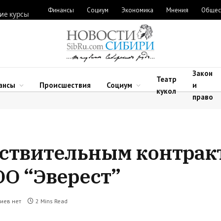
Финансы
Социум
Экономика
Мнения
Общес
ие курсы
Закон
Театр
ансы
Происшествия
Социум
и
кукол
право
йствительным контрак
О “Эверест”
иев нет
2 Mins Read