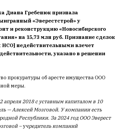
жа Диана Гребенюк признала
ыигранный «Эверестстрой» у
онт и реконструкцию «Новосибирского
ания» на 15,73 млн руб. Признание сделок
м НСО] недействительными влечет
действительности, указано в решении
тво прокуратуры об аресте имущества ООО
ьной меры.
2 апреля 2018 с уставным капиталом в 10
ель — Алексей Мозговой. У компании есть
родной Республики. За 2024 год ООО Эверест
озговой –
у
чредитель компаний