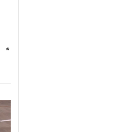
Website
а