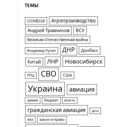
ТЕМЫ
Агропроизводство
COVID19
Андрей Травников
ВСУ
Великая Отечественная война
ДНР
Донбасс
Владимир Путин
Новосибирск
ЛНР
Китай
СВО
США
РПЦ
Украина
авиация
армия
бюджет
власть
гражданская авиация
дети
жкх
закон и право