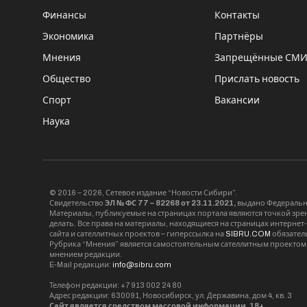
Финансы
Контакты
Экономика
Партнёры
Мнения
Запрещённые СМ
Общество
Прислать новость
Спорт
Вакансии
Наука
© 2016 – 2026, Сетевое издание “Новости Сибири”.
Свидетельство
ЭЛ № ФС 77 – 82268 от 23.11.2021,
выдано Федерально
Материалы, публикуемые на страницах портала являются точкой зрени
делать. Все права на материалы, находящиеся на страницах интернет
сайта и сателлитных проектов – гиперссылка на
SIBRU.COM
обязател
Рубрика “Мнения” является самостоятельным сателлитным проектом 
мнением редакции.
E-Mail редакции:
info@sibru.com
Телефон редакции: +7 913 002 24 80
Адрес редакции: 630091, Новосибирск, ул. Державина, дом 4, кв. 3
Сайт является средством массовой информации. 18+.