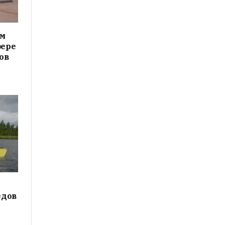
ам
фере
ов
едов