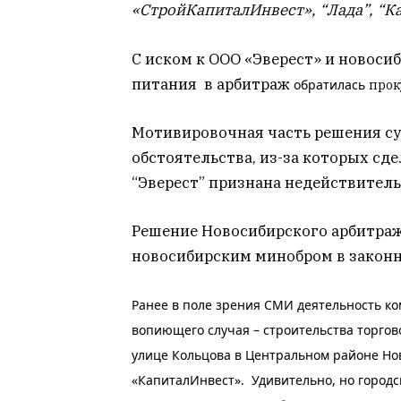
«СтройКапиталИнвест», “Лада”, “К
С иском к ООО «Эверест» и новос
питания в арбитраж
обратилась
прок
Мотивировочная часть решения су
обстоятельства, из-за которых с
“Эверест” признана недействитель
Решение Новосибирского арбитраж
новосибирским минобром в законн
Ранее в поле зрения СМИ деятельность ко
вопиющего случая – строительства торгов
улице Кольцова в Центральном районе Но
«КапиталИнвест». Удивительно, но город