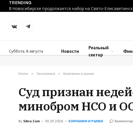
TRENDING
В Новосибирске продолжается набор на Свято-Елисаветинск
VKontakte
Telegram
Реальный
Новости
Фин
Суббота, 8 августа
сектор
Home
»
Экономика
»
Компании и рынки
Суд признан неде
минобром НСО и ОО
By
Sibru.Com
01.07.2026
Комментар
КОМПАНИИ И РЫНКИ