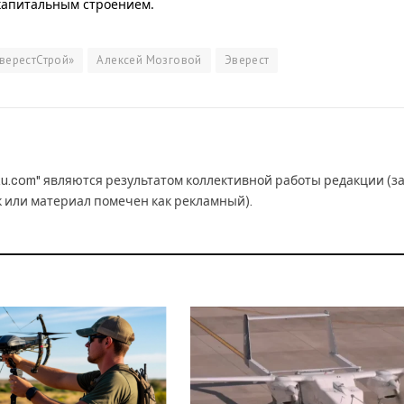
 капитальным строением.
верестСтрой»
Алексей Мозговой
Эверест
u.com" являются результатом коллективной работы редакции (з
к или материал помечен как рекламный).