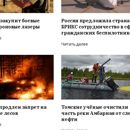
 закупит боевые
Россия предложила стран
роновые лазеры
БРИКС сотрудничество в с
гражданских беспилотник
е
Читать далее
продлен запрет на
Томские учёные очистили
е лесов
часть реки Амбарная от сл
нефти
е