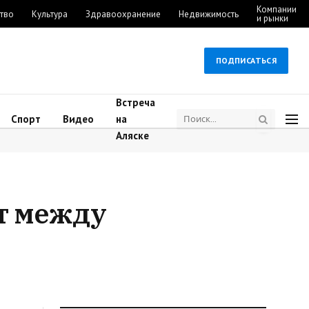
Компании
тво
Культура
Здравоохранение
Недвижимость
и рынки
ПОДПИСАТЬСЯ
Встреча
Спорт
Видео
на
Аляске
т между