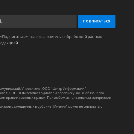
Подписаться», вы соглашаетесь с обработкой данных.
редакцией
.
коммуникаций. Учредитель: ООО “Центр Информации”
ла SIBRU.COM вступает в диалог и переписку, но не обязана это
орском праве и смежных правах. При любом использовании материалов
риалов размещенных в рубрике “Мнения” может не совпадать с