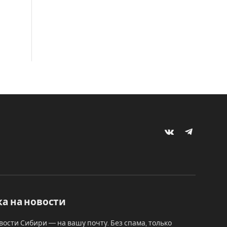
VKontakte
Telegram
а на новости
вости Сибири — на вашу почту. Без спама, только