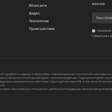
важное.
ВКонтакте
Видео
И
Технологии
Происшествия
Нажимая «
Связаться с 
й службой по надзору в сфере связи, информационных технологий и массовых 
я их авторов и не всегда совпадают с мнением редакции. Редакция интернет-журна
-журнала охраняются в соответствии с законодательством РФ, в том числе об авт
ьна.
и имеет обособленное отношение к деятельности редакции. Мнения авторов мате