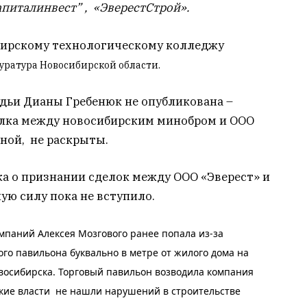
апиталинвест” , «ЭверестСтрой».
ибирскому технологическому колледжу
уратура Новосибирской области.
дьи Дианы Гребенюк не опубликована –
делка между новосибирским минобром и ООО
ной, не раскрыты.
а о признании сделок между ООО «Эверест» и
ую силу пока не вступило.
мпаний Алексея Мозгового ранее попала из-за
ого павильона буквально в метре от жилого дома на
восибирска. Торговый павильон возводила компания
ские власти не нашли нарушений в строительстве