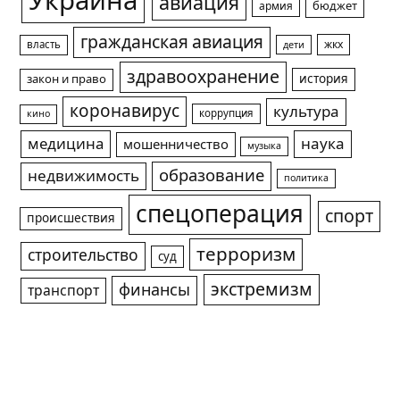
Украина
авиация
армия
бюджет
гражданская авиация
жкх
власть
дети
здравоохранение
история
закон и право
коронавирус
культура
коррупция
кино
медицина
наука
мошенничество
музыка
образование
недвижимость
политика
спецоперация
спорт
происшествия
терроризм
строительство
суд
экстремизм
финансы
транспорт