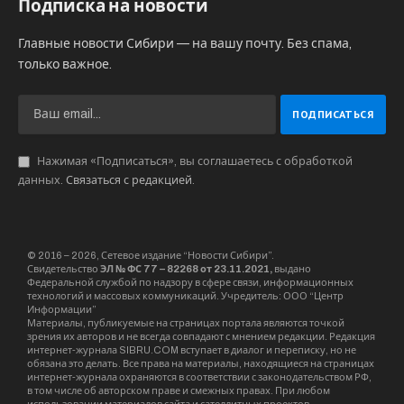
Подписка на новости
Главные новости Сибири — на вашу почту. Без спама,
только важное.
Нажимая «Подписаться», вы соглашаетесь с обработкой
данных.
Связаться с редакцией
.
© 2016 – 2026, Сетевое издание “Новости Сибири”.
Свидетельство
ЭЛ № ФС 77 – 82268 от 23.11.2021,
выдано
Федеральной службой по надзору в сфере связи, информационных
технологий и массовых коммуникаций. Учредитель: ООО “Центр
Информации”
Материалы, публикуемые на страницах портала являются точкой
зрения их авторов и не всегда совпадают с мнением редакции. Редакция
интернет-журнала SIBRU.COM вступает в диалог и переписку, но не
обязана это делать. Все права на материалы, находящиеся на страницах
интернет-журнала охраняются в соответствии с законодательством РФ,
в том числе об авторском праве и смежных правах. При любом
использовании материалов сайта и сателлитных проектов –