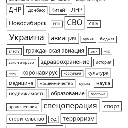
ДНР
ЛНР
Китай
Донбасс
СВО
Новосибирск
США
РПЦ
Украина
авиация
армия
бюджет
гражданская авиация
жкх
власть
дети
здравоохранение
история
закон и право
коронавирус
культура
коррупция
кино
медицина
наука
мошенничество
музыка
образование
недвижимость
политика
спецоперация
спорт
происшествия
терроризм
строительство
суд