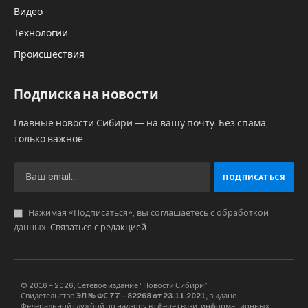
благословение. Информацию об этом
предоставила пресс-служба региональной
епархии.
Эта реликвия была доставлена из Тульской
епархии, являющейся местом рождения
Матроны Московской. Прибытие мощей
состоялось в 17:00. Каждый день с 8:00 до 20:00
все желающие имеют возможность посетить
собор по адресу: улица Ленина, дом 7, и
вознести молитвы перед образом блаженной
старицы. В полдень будут проводиться
молебны с чтением акафиста. Святыня будет
пребывать в Томске в течение следующей
недели, до 19:00 5 июля.