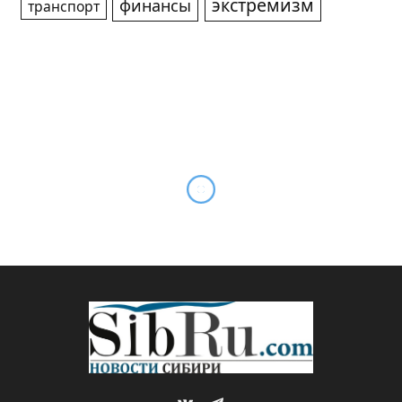
экстремизм
финансы
транспорт
Святые мощи блаженной
Матроны Московской
привезли в Томск на неделю
By
Редакция SibRu.com
29.06.2026
НОВОСТИ
Комментариев нет
1 Min Read