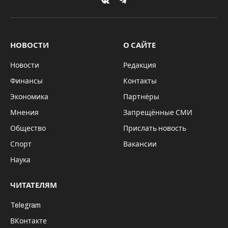
Фото: Томская Епархия
Томск принял ковчег с мощами святой
Матроны Московской. Горожане и гости,
исповедующие православие, образовали
очередь у Богоявленского кафедрального
собора, стремясь обрести духовное