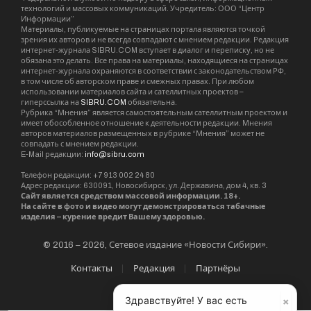
Важно отметить, что к Матроне обращаются с
просьбами в самых разнообразных жизненных
обстоятельствах. Наиболее часто верующие
православные просят у нее исцеления в
периоды недугов, а также молятся о
даровании благополучного материнства и о
сохранении мира в семейных отношениях.
Редакция SibRu.com
Материалы, публикуемые за авторством "Редакция
SibRu.com" являются результатом коллективной работы
редакции (за исключением случаев, если указана ссылка
на источник или материал помечен как рекламный).
×
Здравствуйте! У вас есть