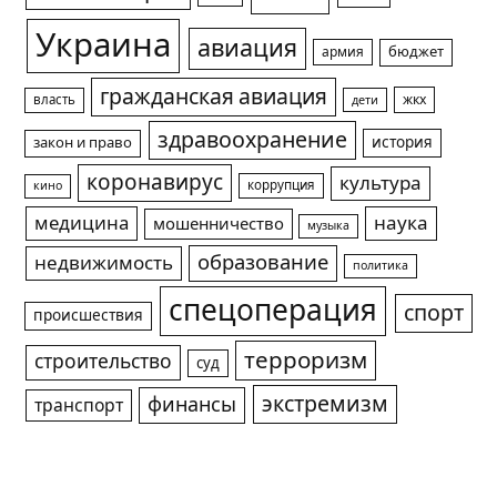
Украина
авиация
армия
бюджет
гражданская авиация
жкх
власть
дети
здравоохранение
история
закон и право
коронавирус
культура
коррупция
кино
медицина
наука
мошенничество
музыка
образование
недвижимость
политика
спецоперация
спорт
происшествия
терроризм
строительство
суд
экстремизм
финансы
транспорт