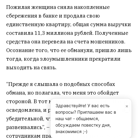
Пожилая женщина сняла накопленные
сбережения в банке и продала свою
единственную квартиру, общая сумма выручки
составила 11,3 миллиона рублей. Полученные
средства она перевела на счета мошенников.
Осознание того, что ее обманули, пришло лишь
тогда, когда злоумышленники прекратили
выходить на связь.
“Прежде я слышала о подобных способах
обмана, но полагала, что меня это обойдет
стороной. В тот момент я была совершенно не
×
Здравствуйте! У вас есть
осведомлена, и речь этих лиц была настолько
вопросы? Приглашаем вас в
убедительной, что мои сомнения
наш чат - общаемся,
обсуждаем повестку дня,
развеивались”, – пояснила потерпевшая
знакомимся ;-)
сотрудникам правоохранительных органов.