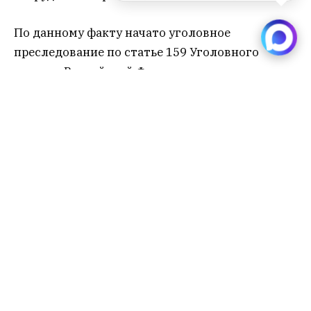
По данному факту начато уголовное
преследование по статье 159 Уголовного
кодекса Российской Федерации
“Мошенничество”.
мошенничество
Редакция SibRu.com
Материалы, публикуемые за авторством "Редакция
SibRu.com" являются результатом коллективной работы
редакции (за исключением случаев, если указана ссылка
на источник или материал помечен как рекламный).